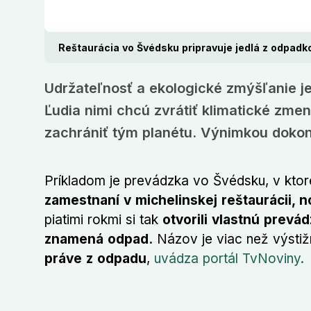
Reštaurácia vo Švédsku pripravuje jedlá z odpadk
Udržateľnosť a ekologické zmýšľanie 
Ľudia nimi chcú zvrátiť klimatické zme
zachrániť tým planétu. Výnimkou dokonc
Príkladom je prevádzka vo Švédsku, v ktorej 
zamestnaní v michelinskej reštaurácii, n
piatimi rokmi si tak
otvorili vlastnú prevá
znamená odpad.
Názov je viac než výsti
práve z odpadu
,
uvádza portál TvNoviny.