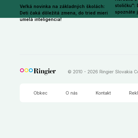
stoličku":
Veľká novinka na základných školách:
spoznáte 
Deti čaká dôležitá zmena, do tried mieri
umelá inteligencia!
© 2010 - 2026 Ringier Slovakia Co
Obkec
O nás
Kontakt
Rek