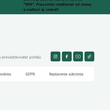
"996": Pracovníci omdlievali od únavy
a niektorí aj zomreli
 prevádzkovateľ portálu.
ookies
GDPR
Nastavenie súkromia