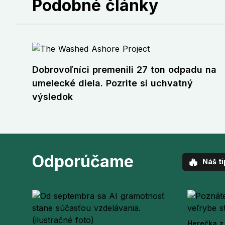
Podobné články
Dobrovoľníci premenili 27 ton odpadu na
umelecké diela. Pozrite si uchvatný
výsledok
Odporúčame
🔥
Náš ti
Herečka z 