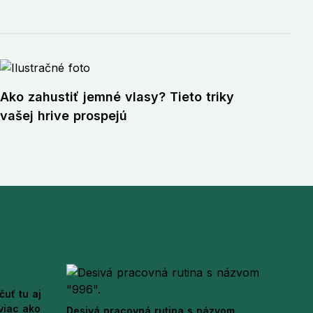
Ako zahustiť jemné vlasy? Tieto triky
vašej hrive prospejú
čuť tu aj
 viac ako
Desivá pracovná rutina s názvom