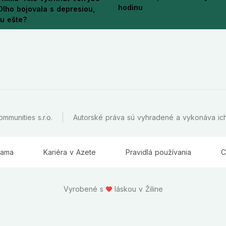
hodinu
 Dlho bojovala s depresiou,
ju ešte?
mmunities s.r.o.
Autorské práva sú vyhradené a vykonáva ich
lama
Kariéra v Azete
Pravidlá používania
C
Vyrobené s
láskou v Žiline