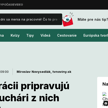
Máte pre nás tip
ni sa menia na pracovné! Čo to pre vás znamená a ako je to s príplat
na
Kvízy
Tipy
Videá
Cestovanie
Európska tvor
 09:00
Miroslav Novysedlák,
tvnoviny.sk
ácii pripravujú
Na
uchári z nich