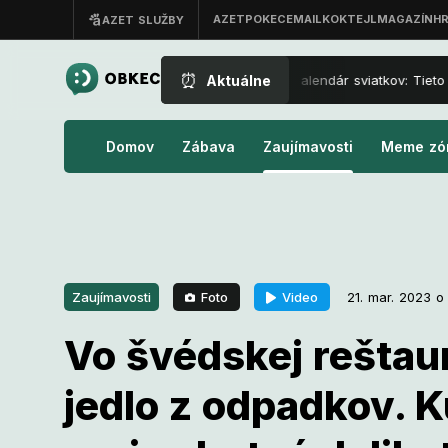
⏰
Aktuálne
Nový kalendár sviatkov: Tieto d
Domov
Zábava
Zaujímavosti
Meme zó
Foto
Video
Zaujímavosti
21. mar. 2023 o
Vo švédskej reštaur
21. mar. 2023 o 09:00
Zaujímavosti
jedlo z odpadkov. K