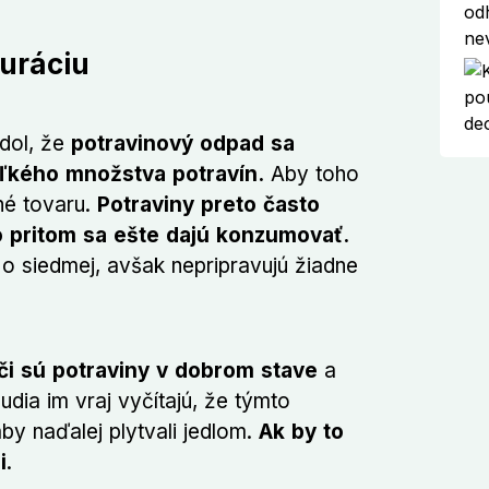
auráciu
edol, že
potravinový odpad sa
ľkého množstva potravín.
Aby toho
né tovaru.
Potraviny preto často
o pritom sa ešte dajú konzumovať.
 o siedmej, avšak nepripravujú žiadne
, či sú potraviny v dobrom stave
a
udia im vraj vyčítajú, že týmto
 naďalej plytvali jedlom.
Ak by to
i
.