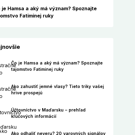
 je Hamsa a aký má význam? Spoznajte
jomstvo Fatiminej ruky
jnovšie
Čo je Hamsa a aký má význam? Spoznajte
tajomstvo Fatiminej ruky
Ako zahustiť jemné vlasy? Tieto triky vašej
hrive prospejú
Účtovníctvo v Maďarsku – prehľad
kľúčových informácií
Ako odhaliť neveru? 20 varovných signálov