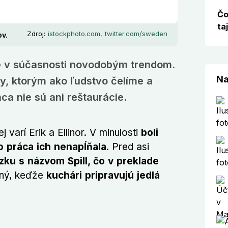
Čo
ta
Zdroj:
istockphoto.com, twitter.com/sweden
ov.
je v súčasnosti novodobým trendom.
Na
ny, ktorým ako ľudstvo čelíme a
a nie sú ani reštaurácie.
varí Erik a Ellinor. V minulosti
boli
o práca ich nenapĺňala
. Pred asi
dzku s názvom Spill, čo v preklade
žný, keďže
kuchári pripravujú jedlá