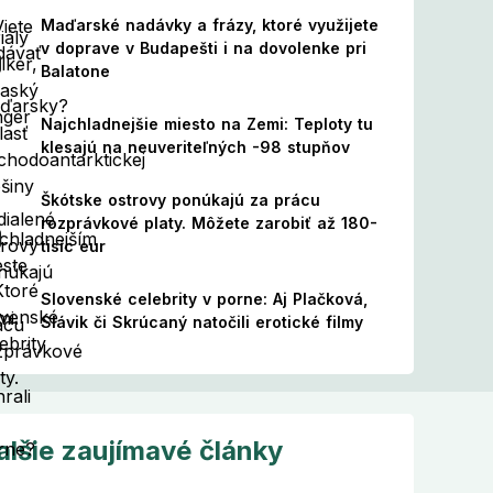
Maďarské nadávky a frázy, ktoré využijete
v doprave v Budapešti i na dovolenke pri
Balatone
Najchladnejšie miesto na Zemi: Teploty tu
klesajú na neuveriteľných -98 stupňov
Škótske ostrovy ponúkajú za prácu
rozprávkové platy. Môžete zarobiť až 180-
tisíc eur
Slovenské celebrity v porne: Aj Plačková,
Slávik či Skrúcaný natočili erotické filmy
alšie zaujímavé články