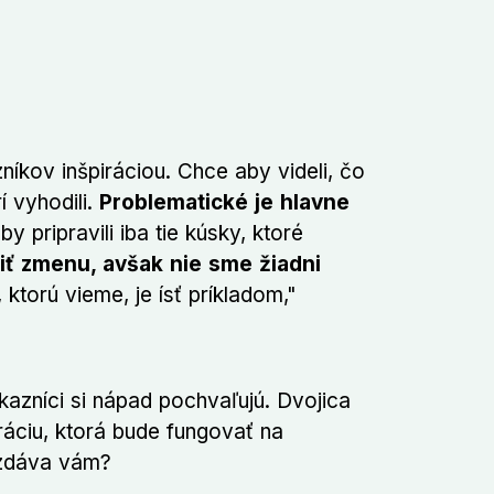
níkov inšpiráciou. Chce aby videli, čo
í vyhodili.
Problematické je hlavne
y pripravili iba tie kúsky, ktoré
ť zmenu, avšak nie sme žiadni
ktorú vieme, je ísť príkladom,"
azníci si nápad pochvaľujú. Dvojica
uráciu, ktorá bude fungovať na
ozdáva vám?