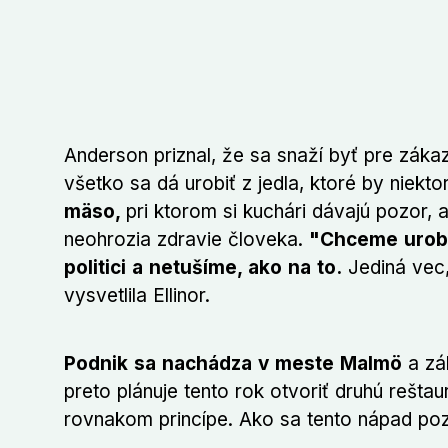
Anderson priznal, že sa snaží byť pre zákaz
všetko sa dá urobiť z jedla, ktoré by niektor
mäso,
pri ktorom si kuchári dávajú pozor, ab
neohrozia zdravie človeka.
"Chceme urobi
politici a netušíme, ako na to.
Jediná vec, 
vysvetlila Ellinor.
Podnik sa nachádza v meste Malmö
a zák
preto plánuje tento rok otvoriť druhú rešta
rovnakom princípe. Ako sa tento nápad p