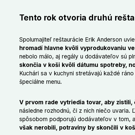
Tento rok otvoria druhú rešt
Spolumajiteľ reštaurácie Erik Anderson uvi
hromadí hlavne kvôli vyprodukovaniu ve
nebolo málo, aj regály u dodávateľov sú pl
skončia v koši kvôli dátumu spotreby, n
Kuchári sa v kuchyni stretávajú každé ráno
špeciálne menu.
V prvom rade vytriedia tovar, aby zistili
následne rozhodnú, či z nich niečo uvaria. Ľ
spôsobom podporujú dodávateľov v tom, aby
však nerobili, potraviny by skončili v koš