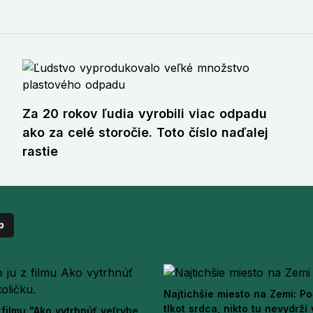
Za 20 rokov ľudia vyrobili viac odpadu
ako za celé storočie. Toto číslo naďalej
rastie
p
Najtichšie miesto na Zemi: Po
tlkot srdca, nikto tu nevydrží
filmu "Ako vytrhnúť veľrybe