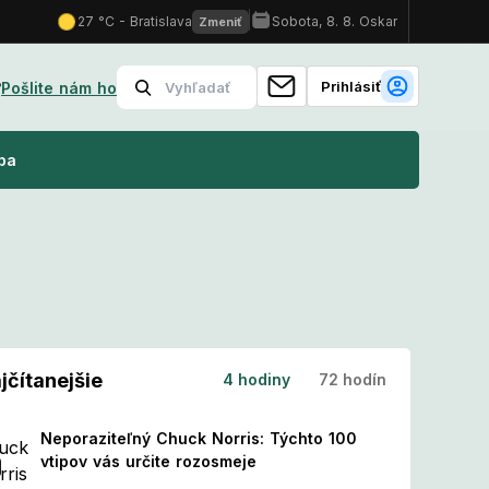
Prihlásiť
?
Pošlite nám ho
kami?
Nový kalendár sviatkov: Tieto dni sa menia na pracovné! Č
ba
jčítanejšie
4 hodiny
72 hodín
Neporaziteľný Chuck Norris: Týchto 100
vtipov vás určite rozosmeje