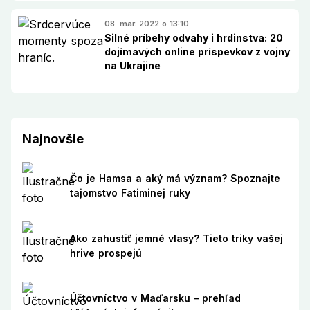
08. mar. 2022 o 13:10
Silné príbehy odvahy i hrdinstva: 20
dojímavých online príspevkov z vojny
na Ukrajine
Najnovšie
Čo je Hamsa a aký má význam? Spoznajte
tajomstvo Fatiminej ruky
Ako zahustiť jemné vlasy? Tieto triky vašej
hrive prospejú
Účtovníctvo v Maďarsku – prehľad