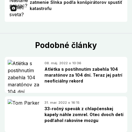
zatmenie Slnka podľa konšpirátorov spustiť
katastrofu
Podobné články
08. máj. 2022 o 10:36
Atlétka s postihnutím zabehla 104
maratónov za 104 dní. Teraz jej patrí
neoficiálny rekord
31. mar. 2022 o 16:15
33-ročný spevák z chlapčenskej
kapely náhle zomrel. Otec dvoch detí
podľahol rakovine mozgu