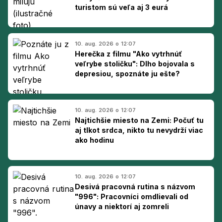
turistom sú veľa aj 3 eurá
10. aug. 2026 o 12:07
Herečka z filmu "Ako vytrhnúť
veľrybe stoličku": Dlho bojovala s
depresiou, spoznáte ju ešte?
10. aug. 2026 o 12:07
Najtichšie miesto na Zemi: Počuť tu
aj tlkot srdca, nikto tu nevydrží viac
ako hodinu
10. aug. 2026 o 12:07
Desivá pracovná rutina s názvom
"996": Pracovníci omdlievali od
únavy a niektorí aj zomreli