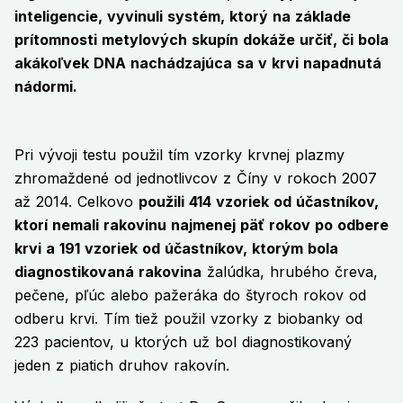
inteligencie, vyvinuli systém, ktorý na základe
prítomnosti metylových skupín dokáže určiť, či bola
akákoľvek DNA nachádzajúca sa v krvi napadnutá
nádormi.
Pri vývoji testu použil tím vzorky krvnej plazmy
zhromaždené od jednotlivcov z Číny v rokoch 2007
až 2014. Celkovo
použili 414 vzoriek od účastníkov,
ktorí nemali rakovinu najmenej päť rokov po odbere
krvi a 191 vzoriek od účastníkov, ktorým bola
diagnostikovaná rakovina
žalúdka, hrubého čreva,
pečene, pľúc alebo pažeráka do štyroch rokov od
odberu krvi. Tím tiež použil vzorky z biobanky od
223 pacientov, u ktorých už bol diagnostikovaný
jeden z piatich druhov rakovín.