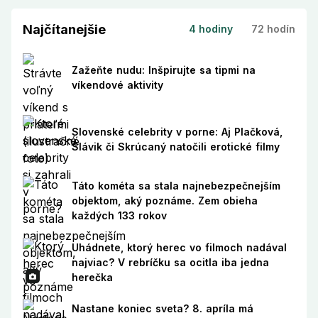
Najčítanejšie
4 hodiny
72 hodín
Zažeňte nudu: Inšpirujte sa tipmi na
víkendové aktivity
Slovenské celebrity v porne: Aj Plačková,
Slávik či Skrúcaný natočili erotické filmy
Táto kométa sa stala najnebezpečnejším
objektom, aký poznáme. Zem obieha
každých 133 rokov
Uhádnete, ktorý herec vo filmoch nadával
najviac? V rebríčku sa ocitla iba jedna
herečka
Nastane koniec sveta? 8. apríla má