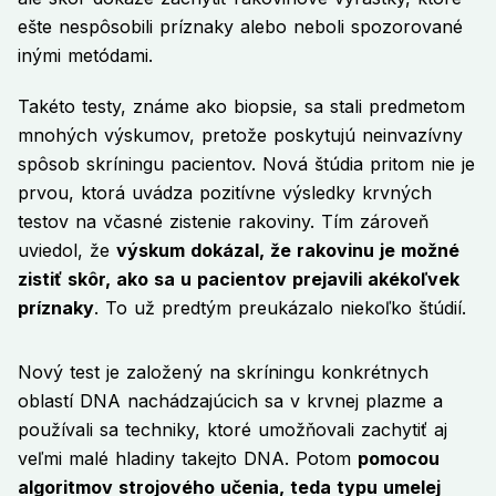
ešte nespôsobili príznaky alebo neboli spozorované
inými metódami.
Takéto testy, známe ako biopsie, sa stali predmetom
mnohých výskumov, pretože poskytujú neinvazívny
spôsob skríningu pacientov. Nová štúdia pritom nie je
prvou, ktorá uvádza pozitívne výsledky krvných
testov na včasné zistenie rakoviny. Tím zároveň
uviedol, že
výskum dokázal, že rakovinu je možné
zistiť skôr, ako sa u pacientov prejavili akékoľvek
príznaky
. To už predtým preukázalo niekoľko štúdií.
Nový test je založený na skríningu konkrétnych
oblastí DNA nachádzajúcich sa v krvnej plazme a
používali sa techniky, ktoré umožňovali zachytiť aj
veľmi malé hladiny takejto DNA. Potom
pomocou
algoritmov strojového učenia, teda typu umelej