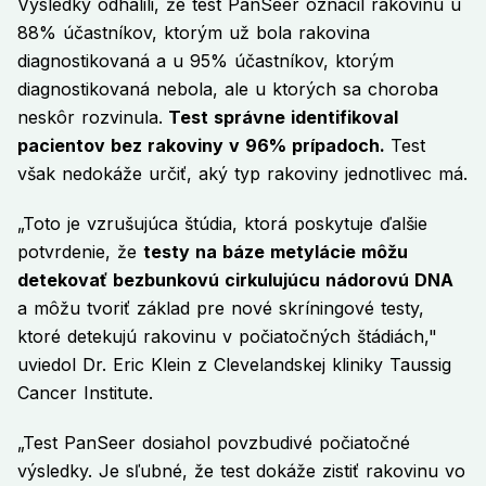
Výsledky odhalili, že test PanSeer označil rakovinu u
88% účastníkov, ktorým už bola rakovina
diagnostikovaná a u 95% účastníkov, ktorým
diagnostikovaná nebola, ale u ktorých sa choroba
neskôr rozvinula.
Test správne identifikoval
pacientov bez rakoviny v 96% prípadoch.
Test
však nedokáže určiť, aký typ rakoviny jednotlivec má.
„Toto je vzrušujúca štúdia, ktorá poskytuje ďalšie
potvrdenie, že
testy na báze metylácie môžu
detekovať bezbunkovú cirkulujúcu nádorovú DNA
a môžu tvoriť základ pre nové skríningové testy,
ktoré detekujú rakovinu v počiatočných štádiách,"
uviedol Dr. Eric Klein z Clevelandskej kliniky Taussig
Cancer Institute.
„Test PanSeer dosiahol povzbudivé počiatočné
výsledky. Je sľubné, že test dokáže zistiť rakovinu vo