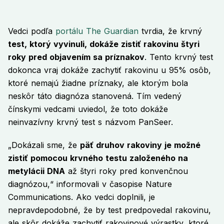
Vedci podľa
portálu The Guardian
tvrdia, že krvný
test, ktorý vyvinuli, dokáže zistiť rakovinu štyri
roky pred objavením sa príznakov
. Tento krvný test
dokonca vraj dokáže zachytiť rakovinu u 95% osôb,
ktoré nemajú žiadne príznaky, ale ktorým bola
neskôr táto diagnóza stanovená. Tím vedený
čínskymi vedcami uviedol, že toto dokáže
neinvazívny krvný test s názvom PanSeer.
„Dokázali sme, že
päť druhov rakoviny je možné
zistiť pomocou krvného testu založeného na
metylácii DNA
až štyri roky pred konvenčnou
diagnózou,“ informovali v časopise Nature
Communications. Ako vedci doplnili, je
nepravdepodobné, že by test predpovedal rakovinu,
ale skôr dokáže zachytiť rakovinové výrastky, ktoré