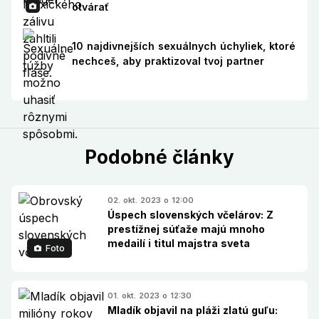
otvárať
10 najdivnejších sexuálnych úchyliek, ktoré
nechceš, aby praktizoval tvoj partner
Podobné články
02. okt. 2023 o 12:00
Úspech slovenských včelárov: Z
prestížnej súťaže majú mnoho
medailí i titul majstra sveta
Foto
01. okt. 2023 o 12:30
Mladík objavil na pláži zlatú guľu: