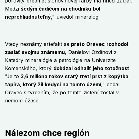
pórovitý predmet slonovinovej farby ma hneď zaujal.
Medzi
šedým čadičom na chodníku bol
neprehliadnuteľný
," uviedol mineralóg.
Vtedy neznámy artefakt sa
preto Oravec rozhodol
zaslať svojmu známemu
, Danielovi Ozdínovi z
Katedry mineralógie a petrológie na Univerzite
Komenského, ktorý
dokázal odhaliť jeho totožnosť
.
"Je to
3,6 milióna rokov starý tretí prst z kopýtka
tapíra, ktorý žil kedysi na tomto území
," dodal
Oravec s tvrdením, že po tomto zistení zostal v
nemom úžase.
Nálezom chce región