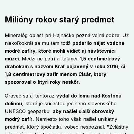
Milióny rokov starý predmet
Mineralóg oblasť pri Hajnáčke pozná veľmi dobre. Už
niekoľkokrát sa mu tam totiž
podarilo nájsť vzácne
modré zafíry, ktoré mohli vidieť aj návštevníci
múzeí
. Medzi ne patrí aj takmer
1,5 centimetrový
drahokam s názvom Kráľ objavený v roku 2016, či
1,8 centimetrový zafír menom Cisár, ktorý
spozoroval o štyri roky neskôr
.
Oravec sa aj tentoraz
vydal do lomu nad Kostnou
dolinou
, ktorá je súčasťou jediného slovenského
UNESCO geoparku,
aby našiel ďalší obrovský
modrý zafír
. Namiesto toho však našiel unikátny
predmet, ktorý spočiatku vôbec nespoznal. "Zvláštny