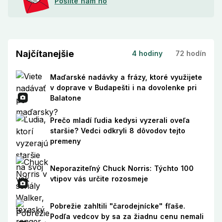
Pošlite nám ho
Najčítanejšie
4 hodiny
72 hodín
Maďarské nadávky a frázy, ktoré využijete
v doprave v Budapešti i na dovolenke pri
Balatone
Prečo mladí ľudia kedysi vyzerali oveľa
staršie? Vedci odkryli 8 dôvodov tejto
premeny
Neporaziteľný Chuck Norris: Týchto 100
vtipov vás určite rozosmeje
Pobrežie zahltili "čarodejnícke" fľaše.
Podľa vedcov by sa za žiadnu cenu nemali