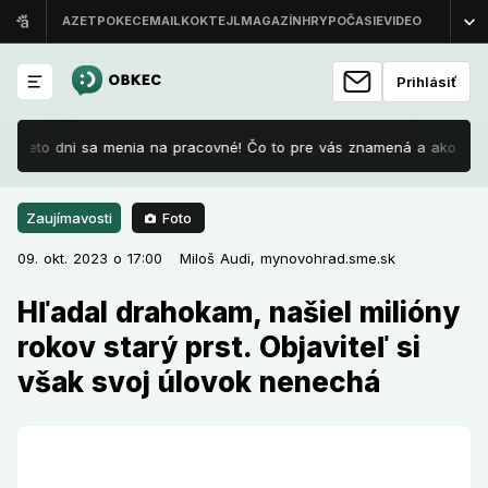
Prihlásiť
 Tieto dni sa menia na pracovné! Čo to pre vás znamená a ako je to s
Foto
Zaujímavosti
09. okt. 2023 o 17:00
Zaujímavosti
09. okt. 2023 o 17:00
Hľadal drahokam, našiel milióny
Miloš Audi,
mynovohrad.sme.sk
rokov starý prst. Objaviteľ si však
Hľadal drahokam, našiel milióny
svoj úlovok nenechá
rokov starý prst. Objaviteľ si
však svoj úlovok nenechá
V lokalite s názvom Kostná dolina sa našiel unikátny
prst tapíra, ktorý je starý približne 3,6 miliónov rokov.
Objaviteľ ho spozoroval čírou náhodou, pričom sa
zameriaval na hľadanie drahokamov.