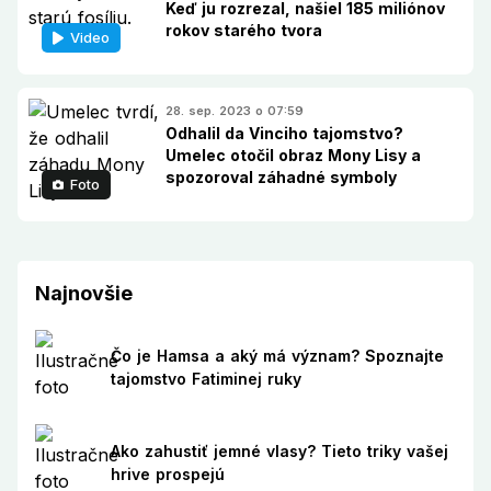
Keď ju rozrezal, našiel 185 miliónov
rokov starého tvora
Video
28. sep. 2023 o 07:59
Odhalil da Vinciho tajomstvo?
Umelec otočil obraz Mony Lisy a
spozoroval záhadné symboly
Foto
Najnovšie
Čo je Hamsa a aký má význam? Spoznajte
tajomstvo Fatiminej ruky
Ako zahustiť jemné vlasy? Tieto triky vašej
hrive prospejú