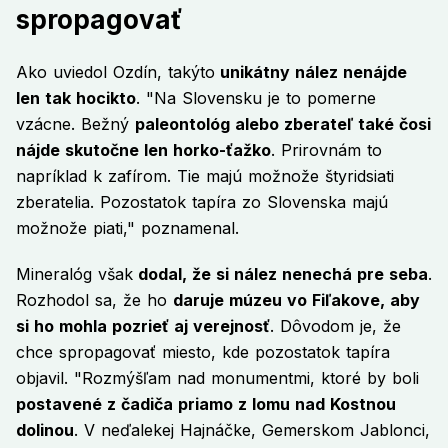
spropagovať
Ako uviedol Ozdín, takýto
unikátny nález nenájde
len tak hocikto
. "Na Slovensku je to pomerne
vzácne. Bežný
paleontológ alebo zberateľ také čosi
nájde skutočne len horko-ťažko
. Prirovnám to
napríklad k zafírom. Tie majú možnože štyridsiati
zberatelia. Pozostatok tapíra zo Slovenska majú
možnože piati," poznamenal.
Mineralóg však
dodal, že si nález nenechá pre seba
.
Rozhodol sa, že ho
daruje múzeu vo Fiľakove, aby
si ho mohla pozrieť aj verejnosť
. Dôvodom je, že
chce spropagovať miesto, kde pozostatok tapíra
objavil. "Rozmýšľam nad monumentmi, ktoré by boli
postavené z čadiča priamo z lomu nad Kostnou
dolinou
. V neďalekej Hajnáčke, Gemerskom Jablonci,