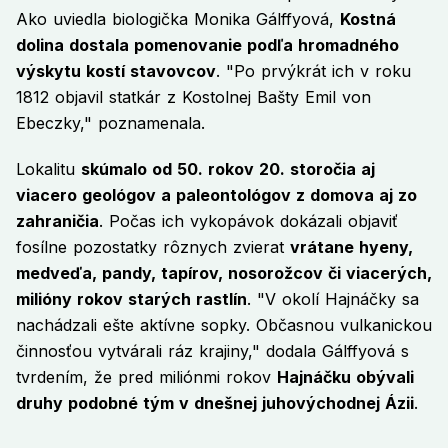
Ako uviedla biologička Monika Gálffyová,
Kostná
dolina dostala pomenovanie podľa hromadného
výskytu kostí stavovcov
. "Po prvýkrát ich v roku
1812 objavil statkár z Kostolnej Bašty Emil von
Ebeczky," poznamenala.
Lokalitu
skúmalo od 50. rokov 20. storočia aj
viacero geológov a paleontológov z domova aj zo
zahraničia
. Počas ich vykopávok dokázali objaviť
fosílne pozostatky rôznych zvierat
vrátane hyeny,
medveďa, pandy, tapírov, nosorožcov či viacerých,
milióny rokov starých rastlín
. "V okolí Hajnáčky sa
nachádzali ešte aktívne sopky. Občasnou vulkanickou
činnosťou vytvárali ráz krajiny," dodala Gálffyová s
tvrdením, že pred miliónmi rokov
Hajnáčku obývali
druhy podobné tým v dnešnej juhovýchodnej Ázii
.