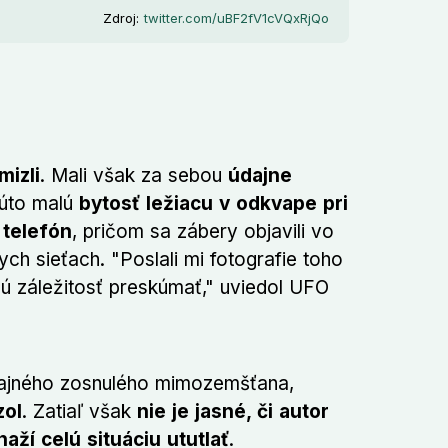
Zdroj:
twitter.com/uBF2fV1cVQxRjQo
mizli
. Mali však za sebou
údajne
Túto malú
bytosť ležiacu v odkvape pri
 telefón
, pričom sa zábery objavili vo
ch sieťach. "Poslali mi fotografie toho
ú záležitosť preskúmať," uviedol UFO
 údajného zosnulého mimozemšťana,
zol
. Zatiaľ však
nie je jasné, či autor
aží celú situáciu ututlať
.