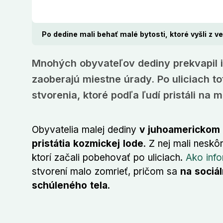
Po dedine mali behať malé bytosti, ktoré vyšli z v
Mnohých obyvateľov dediny prekvapil i
zaoberajú miestne úrady. Po uliciach t
stvorenia, ktoré podľa ľudí pristáli na 
Obyvatelia malej dediny
v juhoamerickom št
pristátia kozmickej lode
. Z nej mali neskô
ktorí začali pobehovať po uliciach.
Ako info
stvorení malo zomrieť, pričom sa
na sociál
schúleného tela
.