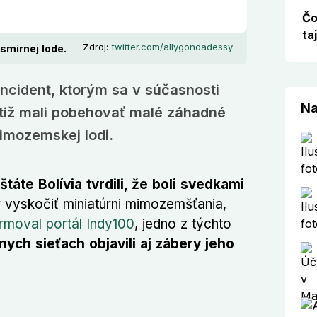
Čo
ta
Zdroj:
twitter.com/allygondadessy
esmírnej lode.
ncident, ktorým sa v súčasnosti
Na
otiž mali pobehovať malé záhadné
mimozemskej lodi.
áte Bolívia tvrdili, že boli svedkami
r vyskočiť miniatúrni mimozemšťania,
rmoval portál Indy100
, jedno z týchto
nych sieťach objavili aj zábery jeho