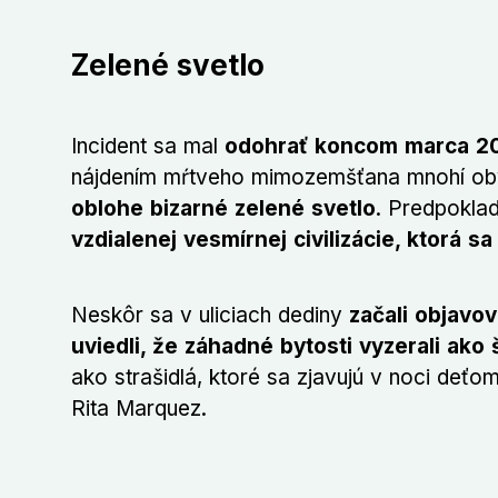
Zelené svetlo
Incident sa mal
odohrať koncom marca 20
nájdením mŕtveho mimozemšťana mnohí oby
oblohe bizarné zelené svetlo
. Predpoklad
vzdialenej vesmírnej civilizácie, ktorá s
Neskôr sa v uliciach dediny
začali objavov
uviedli, že záhadné bytosti vyzerali ako 
ako strašidlá, ktoré sa zjavujú v noci deť
Rita Marquez.