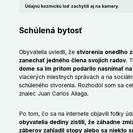
Údajnú kozmickú loď zachytili aj na kamery.
Schúlená bytosť
Obyvatelia uviedli, že
stvorenia onedlho z
zanechať jedného člena svojich radov
. 
dome sa im pritom podarilo nasnímať na
viacerých miestnych správach a na sociálny
schúleného stvorenia. Rozhodol som sa cel
znalec Juan Carlos Aliaga.
Po tom, čo sa na internete objavili fotky
obyvatelia dediny zistili, že záhadne zmi
záberov zahladil stopy alebo sa niekto sn