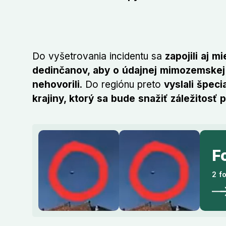
Do vyšetrovania incidentu sa
zapojili aj m
dedinčanov, aby o údajnej mimozemskej n
nehovorili
. Do regiónu preto
vyslali špec
krajiny, ktorý sa bude snažiť záležitosť p
F
2 f