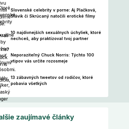
Slovenské celebrity v porne: Aj Plačková,
Slávik či Skrúcaný natočili erotické filmy
10 najdivnejších sexuálnych úchyliek, ktoré
nechceš, aby praktizoval tvoj partner
Neporaziteľný Chuck Norris: Týchto 100
vtipov vás určite rozosmeje
13 zábavných tweetov od rodičov, ktoré
pobavia všetkých
alšie zaujímavé články