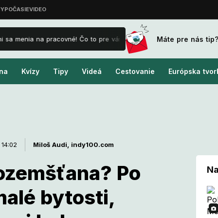
Máte pre nás tip
sa menia na pracovné! Čo to pre vás znamená a ako je to s príplatkam
na
Kvízy
Tipy
Videá
Cestovanie
Európska tvor
 14:02
Miloš Audi,
indy100.com
ozemšťana? Po
Na
alé bytosti,