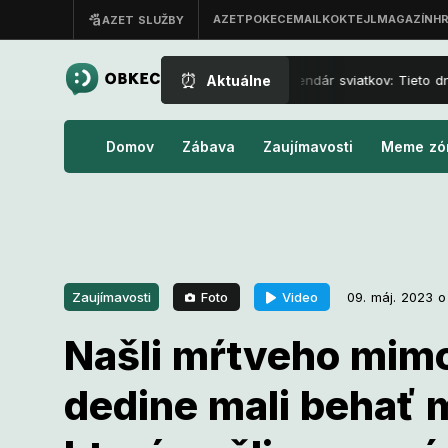
⏰
Aktuálne
Nový kalendár sviatkov: Tieto dni 
Domov
Zábava
Zaujímavosti
Meme zó
Foto
Video
Zaujímavosti
09. máj. 2023 o
Našli mŕtveho mim
09. máj. 2023 o 14:02
Zaujímavosti
dedine mali behať m