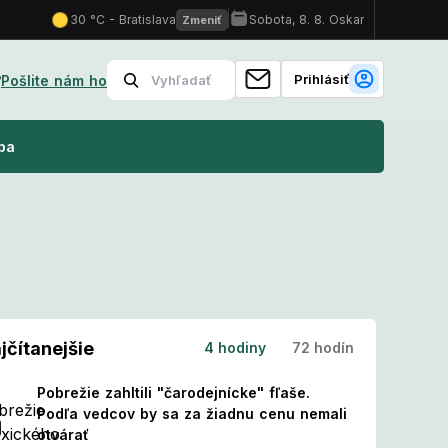
Prihlásiť
?
Pošlite nám ho
i?
Nový kalendár sviatkov: Tieto dni sa menia na pracovné! Čo t
ba
jčítanejšie
4 hodiny
72 hodín
Pobrežie zahltili "čarodejnícke" fľaše.
Podľa vedcov by sa za žiadnu cenu nemali
otvárať