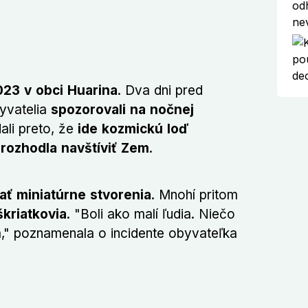
23 v obci Huarina
. Dva dni pred
vatelia
spozorovali na nočnej
ali preto, že
ide kozmickú loď
a rozhodla navštíviť Zem
.
ať miniatúrne stvorenia
. Mnohí pritom
škriatkovia
. "Boli ako malí ľudia. Niečo
om," poznamenala o incidente obyvateľka