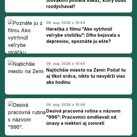
Slovákom posiela odkaz, ktorý budú
rozdýchavať!
08. aug. 2026 o 10:44
Herečka z filmu "Ako vytrhnúť
veľrybe stoličku": Dlho bojovala s
depresiou, spoznáte ju ešte?
08. aug. 2026 o 10:44
Najtichšie miesto na Zemi: Počuť tu
aj tlkot srdca, nikto tu nevydrží viac
ako hodinu
08. aug. 2026 o 10:44
Desivá pracovná rutina s názvom
"996": Pracovníci omdlievali od
únavy a niektorí aj zomreli