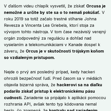
V ďalšom videu chlapík vysvetlil, že získať
Orcusa je
nemožné a určite by ste sa o to nemali pokúšať.
V
roku 2019 sa totiž začalo trestné stíhanie Johna
Revesza a Vincenta Lea Griebela, ktorí stoja za
vývojom tohto nástroja. V tom čase nezávislý verejný
orgán zodpovedný za reguláciu a dohľad nad
vysielaním a telekomunikáciami v Kanade dospel k
záveru, že
Orcus je v skutočnosti trójskym koňom
so vzdialeným prístupom.
Nejde o prvý ani posledný prípad, kedy hackeri
ohrozili bezpečnosť ľudí. Pred časom sa v médiách
objavila bizarná správa, že
hackerovi sa na diaľku
podarilo získať prístup k elektronickému pásu
cudnosti.
Zariadenie sa pripájalo k aplikácii pomocou
rozhrania API, avšak tento typ kódovania nemal
heslo, čo znamená, že
kontrolu nad zariadením