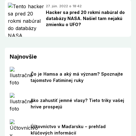
27. jún. 2022 o 18:42
Hacker sa pred 20 rokmi nabúral do
databázy NASA. Našiel tam nejakú
zmienku o UFO?
Najnovšie
Čo je Hamsa a aký má význam? Spoznajte
tajomstvo Fatiminej ruky
Ako zahustiť jemné vlasy? Tieto triky vašej
hrive prospejú
Účtovníctvo v Maďarsku – prehľad
kľúčových informácií