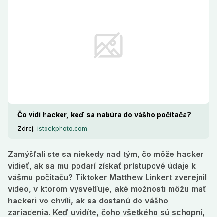
Keď uvidíte, čoho všetkého sú schopní, budete si
okamžite googliť, ako si chrániť počítač.
Čo vidí hacker, keď sa nabúra do vášho počítača?
Zdroj:
istockphoto.com
Zamýšľali ste sa niekedy nad tým, čo môže hacker
vidieť, ak sa mu podarí získať prístupové údaje k
vášmu počítaču? Tiktoker Matthew Linkert zverejnil
video, v ktorom vysvetľuje, aké možnosti môžu mať
hackeri vo chvíli, ak sa dostanú do vášho
zariadenia. Keď uvidíte, čoho všetkého sú schopní,