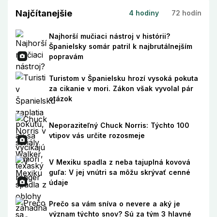
Najčítanejšie
4 hodiny
72 hodín
Najhorší mučiaci nástroj v histórii?
Španielsky somár patril k najbrutálnejším
popravám
Turistom v Španielsku hrozí vysoká pokuta
za cikanie v mori. Zákon však vyvolal pár
otázok
Neporaziteľný Chuck Norris: Týchto 100
vtipov vás určite rozosmeje
V Mexiku spadla z neba tajuplná kovová
guľa: V jej vnútri sa môžu skrývať cenné
údaje
Prečo sa vám sníva o nevere a aký je
význam týchto snov? Sú za tým 3 hlavné