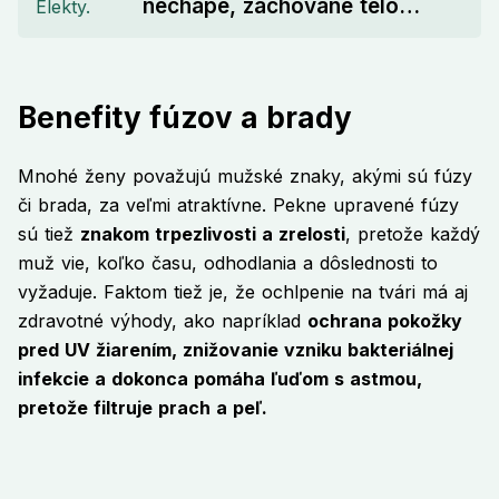
nechápe, zachované telo
považujú za zázrak
Benefity fúzov a brady
Mnohé ženy považujú mužské znaky, akými sú fúzy
či brada, za veľmi atraktívne. Pekne upravené fúzy
sú tiež
znakom trpezlivosti a zrelosti
, pretože každý
muž vie, koľko času, odhodlania a dôslednosti to
vyžaduje. Faktom tiež je, že ochlpenie na tvári má aj
zdravotné výhody, ako napríklad
ochrana pokožky
pred UV žiarením, znižovanie vzniku bakteriálnej
infekcie a dokonca pomáha ľuďom s astmou,
pretože filtruje prach a peľ.