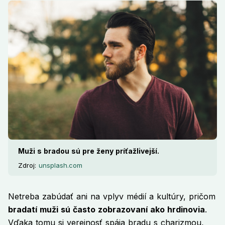
Muži s bradou sú pre ženy príťažlivejší.
Zdroj:
unsplash.com
Netreba zabúdať ani na vplyv médií a kultúry, pričom
bradatí muži sú často zobrazovaní ako hrdinovia
.
Vďaka tomu si verejnosť spája bradu s charizmou,