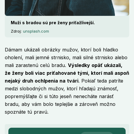
Muži s bradou sú pre ženy príťažlivejší.
Zdroj:
unsplash.com
Dámam ukázali obrázky mužov, ktorí boli hladko
oholení, mali jemné strnisko, mali silné strnisko alebo
mali zarastenú celú bradu.
Výsledky opäť ukázali,
že ženy boli viac priťahované tými, ktorí mali aspoň
nejaký druh ochlpenia na tvári
. Pokiaľ teda patríte
medzi slobodných mužov, ktorí hľadajú známosť,
popremýšľajte či si túto jeseň nenecháte narásť
bradu, aby vám bolo teplejšie a zároveň možno
spoznáte tú pravú.