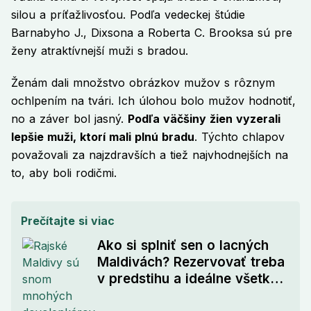
silou a príťažlivosťou. Podľa vedeckej štúdie
Barnabyho J., Dixsona a Roberta C. Brooksa sú pre
ženy atraktívnejší muži s bradou.
Ženám dali množstvo obrázkov mužov s rôznym
ochlpením na tvári. Ich úlohou bolo mužov hodnotiť,
no a záver bol jasný.
Podľa väčšiny žien vyzerali
lepšie muži, ktorí mali plnú bradu
. Týchto chlapov
považovali za najzdravších a tiež najvhodnejších na
to, aby boli rodičmi.
Prečítajte si viac
Ako si splniť sen o lacných
Maldivách? Rezervovať treba
v predstihu a ideálne všetko
naraz