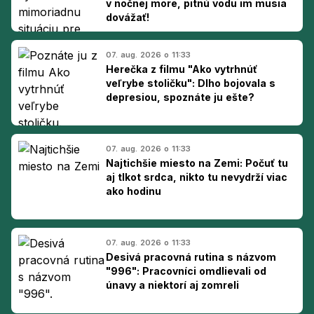
v nočnej more, pitnú vodu im musia
dovážať!
07. aug. 2026 o 11:33
Herečka z filmu "Ako vytrhnúť
veľrybe stoličku": Dlho bojovala s
depresiou, spoznáte ju ešte?
07. aug. 2026 o 11:33
Najtichšie miesto na Zemi: Počuť tu
aj tlkot srdca, nikto tu nevydrží viac
ako hodinu
07. aug. 2026 o 11:33
Desivá pracovná rutina s názvom
"996": Pracovníci omdlievali od
únavy a niektorí aj zomreli