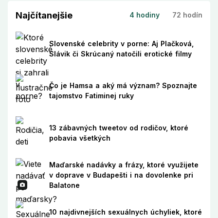
Najčítanejšie
4 hodiny
72 hodín
Slovenské celebrity v porne: Aj Plačková,
Slávik či Skrúcaný natočili erotické filmy
Čo je Hamsa a aký má význam? Spoznajte
tajomstvo Fatiminej ruky
13 zábavných tweetov od rodičov, ktoré
pobavia všetkých
Maďarské nadávky a frázy, ktoré využijete
v doprave v Budapešti i na dovolenke pri
Balatone
10 najdivnejších sexuálnych úchyliek, ktoré