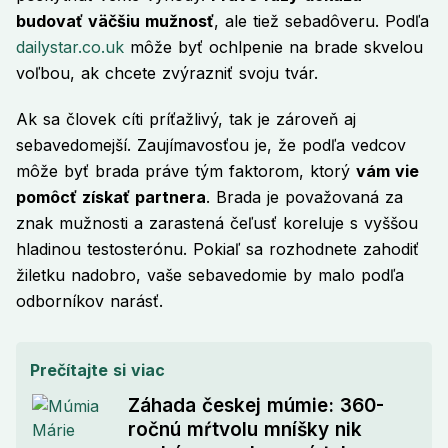
budovať väčšiu mužnosť
, ale tiež sebadôveru. Podľa
dailystar.co.uk
môže byť ochlpenie na brade skvelou
voľbou, ak chcete zvýrazniť svoju tvár.
Ak sa človek cíti príťažlivý, tak je zároveň aj
sebavedomejší. Zaujímavosťou je, že podľa vedcov
môže byť brada práve tým faktorom, ktorý
vám vie
pomôcť získať partnera
. Brada je považovaná za
znak mužnosti a zarastená čeľusť koreluje s vyššou
hladinou testosterónu. Pokiaľ sa rozhodnete zahodiť
žiletku nadobro, vaše sebavedomie by malo podľa
odborníkov narásť.
Prečítajte si viac
Záhada českej múmie: 360-
ročnú mŕtvolu mníšky nik