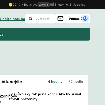
Prihlásiť
?
Pošlite nám ho
mi?
Nový kalendár sviatkov: Tieto dni sa menia na pracovné! Čo 
ba
jčítanejšie
4 hodiny
72 hodín
Kvíz: Školský rok je na konci! Ako by si mal
stráviť prázdniny?