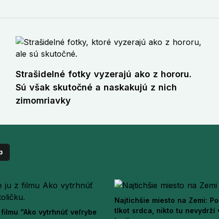
Strašidelné fotky vyzerajú ako z hororu.
Sú však skutočné a naskakujú z nich
zimomriavky
p
Najtichšie miesto na Zemi: Po
tlkot srdca, nikto tu nevydrží
filmu "Ako vytrhnúť veľrybe