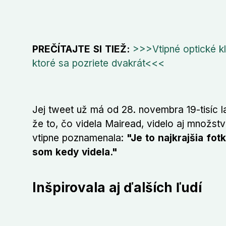
PREČÍTAJTE SI TIEŽ:
>>>Vtipné optické k
ktoré sa pozriete dvakrát<<<
Jej tweet už má od 28. novembra 19-tisíc la
že to, čo videla Mairead, videlo aj množstv
vtipne poznamenala:
"Je to najkrajšia fot
som kedy videla."
Inšpirovala aj ďalších ľudí