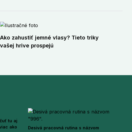
Ako zahustiť jemné vlasy? Tieto triky
vašej hrive prospejú
čuť tu aj
 viac ako
Desivá pracovná rutina s názvom