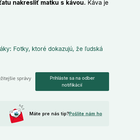
atu nakresliť matku s kávou.
Káva je
ky: Fotky, ktoré dokazujú, že ľudská
žitejšie správy
Prihláste sa na odber
notifikácií
Máte pre nás tip?
Pošlite nám ho