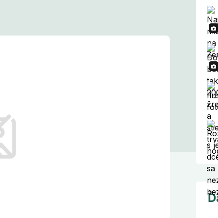
s: Virálna
 je vulgárnejšia,
pohľad vyzerá
úrlivú diskusiu, keď jedna žena na
jaskyne, do ktorej preniká slnečné
utorovi či autorke fotografie zoslali
Ď