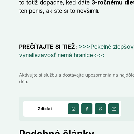
to totiž dopadne, keď dáte
3-ročnému dieť
ten penis, ak ste si to nevšimli.
PREČÍTAJTE SI TIEŽ:
>>>Pekelné zlepšová
vynaliezavosť nemá hranice<<<
Aktivujte si službu a dostávajte upozornenia na najdôle
dňa.
Zdieľať
Podobné články