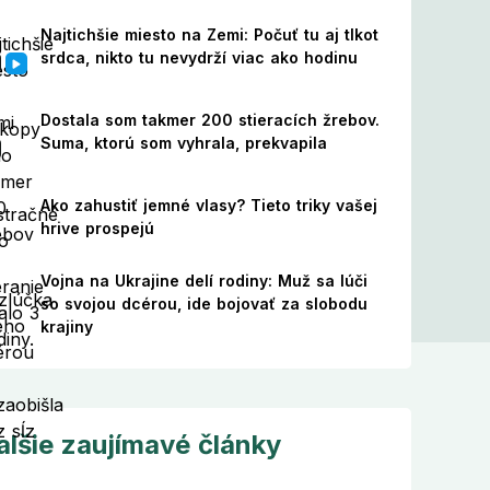
Najtichšie miesto na Zemi: Počuť tu aj tlkot
srdca, nikto tu nevydrží viac ako hodinu
Dostala som takmer 200 stieracích žrebov.
Suma, ktorú som vyhrala, prekvapila
Ako zahustiť jemné vlasy? Tieto triky vašej
hrive prospejú
Vojna na Ukrajine delí rodiny: Muž sa lúči
so svojou dcérou, ide bojovať za slobodu
krajiny
alšie zaujímavé články