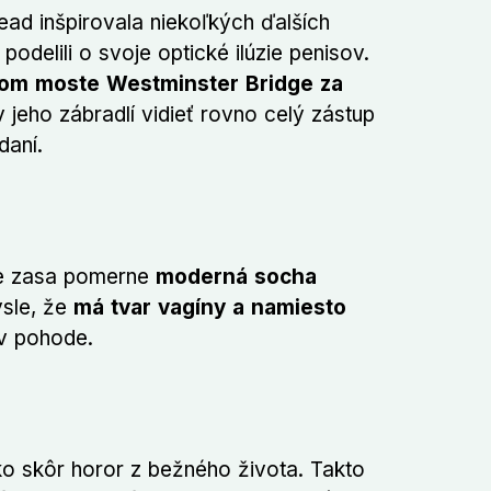
ead inšpirovala niekoľkých ďalších
podelili o svoje optické ilúzie penisov.
om moste Westminster Bridge za
 jeho zábradlí vidieť rovno celý zástup
daní.
 je zasa pomerne
moderná socha
sle, že
má tvar vagíny a namiesto
 v pohode.
 ako skôr horor z bežného života. Takto