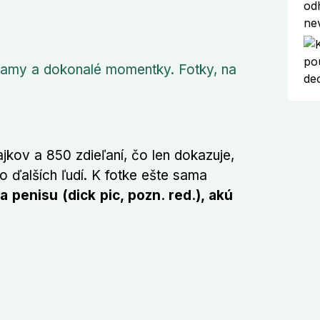
lamy a dokonalé momentky. Fotky, na
jkov a 850 zdieľaní, čo len dokazuje,
o ďalších ľudí. K fotke ešte sama
ka penisu (dick pic, pozn. red.), akú