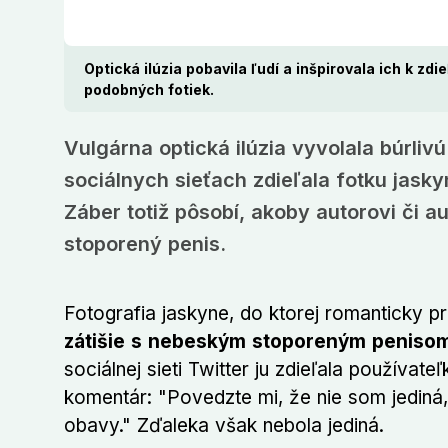
Optická ilúzia pobavila ľudí a inšpirovala ich k zdi
podobných fotiek.
Vulgárna optická ilúzia vyvolala búrliv
sociálnych sieťach zdieľala fotku jasky
Záber totiž pôsobí, akoby autorovi či au
stoporený penis.
Fotografia jaskyne, do ktorej romanticky pr
zátišie s nebeským stoporeným peniso
sociálnej sieti Twitter ju zdieľala používate
komentár: "Povedzte mi, že nie som jediná,
obavy." Zďaleka však nebola jediná.