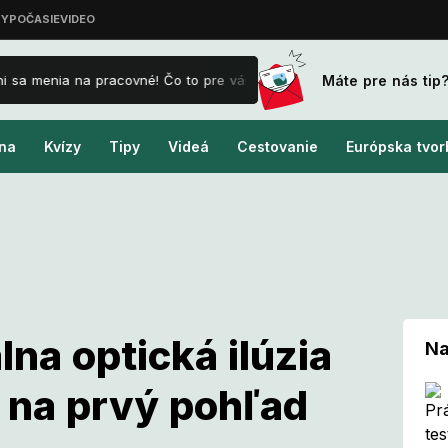
Máte pre nás tip
 sa menia na pracovné! Čo to pre vás znamená a ako je to s príplatka
na
Kvízy
Tipy
Videá
Cestovanie
Európska tvor
lna optická ilúzia
Na
ž na prvý pohľad