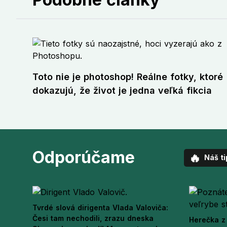
Toto nie je photoshop! Reálne fotky, ktoré
dokazujú, že život je jedna veľká fikcia
Odporúčame
🔥
Náš ti
Tvrdé slová dirigenta Vlada Valoviča:
Česi tam nechodili, zrazu dneska
Herečka z 