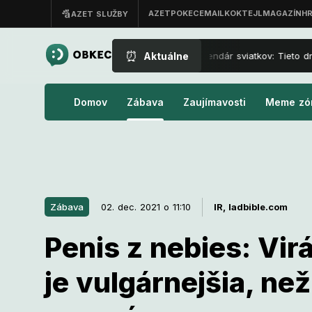
⏰
Aktuálne
Nový kalendár sviatkov: Tieto dni
Domov
Zábava
Zaujímavosti
Meme zó
Zábava
02. dec. 2021 o 11:10
IR,
ladbible.com
Penis z nebies: Virá
02. dec. 2021 o 11:10
Zábava
je vulgárnejšia, ne