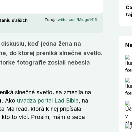
Čo
ta
Zdroj:
twitter.com/Midge1415
eľaniu ďalších
ú diskusiu, keď jedna žena na
Na
ne, do ktorej preniká slnečné svetlo.
torke fotografie zoslali nebesia
eniká slnečné svetlo, sa zmenila na
m.
Ako
uvádza portál Lad Bible
, na
ľka Mairead, ktorá k nej pripísala
 kto to vidí. Prosím, mám o seba