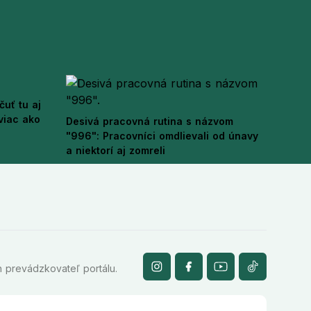
čuť tu aj
 viac ako
Desivá pracovná rutina s názvom
"996": Pracovníci omdlievali od únavy
a niektorí aj zomreli
 prevádzkovateľ portálu.