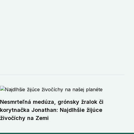
Nesmrteľná medúza, grónsky žralok či
korytnačka Jonathan: Najdlhšie žijúce
živočíchy na Zemi