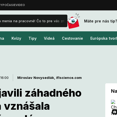
Máte pre nás tip
 menia na pracovné! Čo to pre vás znamená a ako je to s príplatkami?
na
Kvízy
Tipy
Videá
Cestovanie
Európska tvor
 16:00
Miroslav Novysedlák,
iflscience.com
javili záhadného
Na
a vznášala