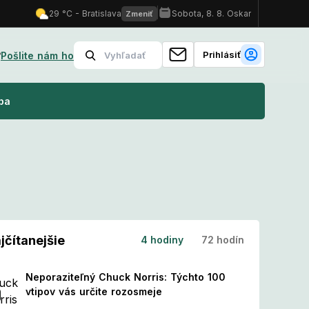
Prihlásiť
?
Pošlite nám ho
Nový kalendár sviatkov: Tieto dni sa menia na pracovné! Čo to p
ba
jčítanejšie
4 hodiny
72 hodín
Neporaziteľný Chuck Norris: Týchto 100
vtipov vás určite rozosmeje