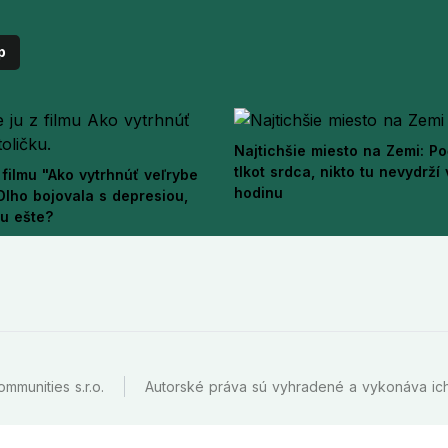
p
Najtichšie miesto na Zemi: Po
tlkot srdca, nikto tu nevydrží
filmu "Ako vytrhnúť veľrybe
hodinu
 Dlho bojovala s depresiou,
ju ešte?
mmunities s.r.o.
Autorské práva sú vyhradené a vykonáva ich