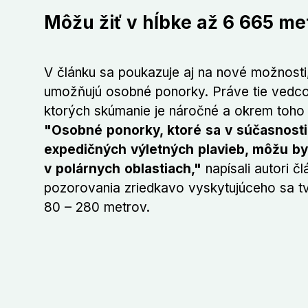
Môžu žiť v hĺbke až 6 665 me
V článku sa poukazuje aj na nové možnost
umožňujú osobné ponorky. Práve tie vedc
ktorých skúmanie je náročné a okrem toho 
"Osobné ponorky, ktoré sa v súčasnosti 
expedičných výletných plavieb, môžu byť
v polárnych oblastiach,"
napísali autori č
pozorovania zriedkavo vyskytujúceho sa t
80 – 280 metrov.