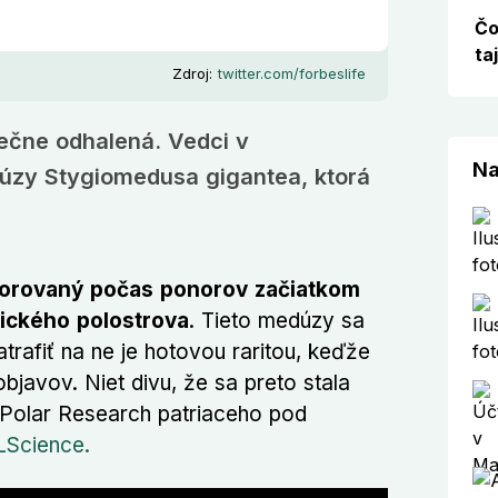
Čo
ta
Zdroj:
twitter.com/forbeslife
ečne odhalená. Vedci v
Na
dúzy Stygiomedusa gigantea, ktorá
zorovaný počas ponorov začiatkom
ického polostrova
. Tieto medúzy sa
trafiť na ne je hotovou raritou, keďže
javov. Niet divu, že sa preto stala
 Polar Research patriaceho pod
LScience.