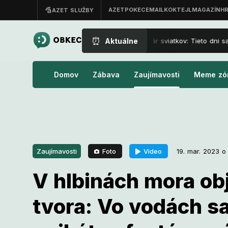
⏰
Aktuálne
Nový kalendár sviatkov: Tieto dni sa
Domov
Zábava
Zaujímavosti
Meme zó
Foto
Video
Zaujímavosti
19. mar. 2023 o
V hlbinách mora ob
19. mar. 2023 o 16:00
Zaujímavosti
tvora: Vo vodách s