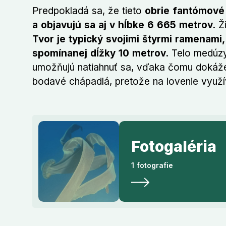
Predpokladá sa, že tieto
obrie fantómové 
a objavujú sa aj v hĺbke 6 665 metrov.
Ži
Tvor je typický svojimi štyrmi ramenami
spomínanej dĺžky 10 metrov.
Telo medúzy 
umožňujú natiahnuť sa, vďaka čomu dokáže 
bodavé chápadlá, pretože na lovenie využí
Fotogaléria
1 fotografie