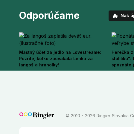
Odporúčame
🔥
Náš ti
Mastný účet za jedlo na Lovestreame:
Herečka z 
Pozrite, koľko zacvakala Lenka za
stoličku":
langoš a hranolky!
spoznáte 
© 2010 - 2026 Ringier Slovakia Co