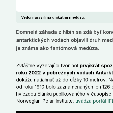
Vedci narazili na unikátnu medúzu.
Domnelá záhada z hlbín sa zdá byť kon
antarktických vodách objavili druh me
je známa ako fantómová medúza.
Zvláštne vyzerajúci tvor bol
prvýkrát spo
roku 2022 v pobrežných vodách Antarkt
dokážu natiahnuť až do dĺžky 10 metrov. Na
od roku 1910 bolo zaznamenaných len 126 ob
hviezdou článku publikovaného v časopise
Norwegian Polar Institute,
uvádza portál IF