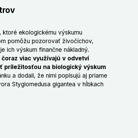
trov
i, ktoré ekologickému výskumu
om pomôžu pozorovať živočíchov,
je ich výskum finančne nákladný.
čoraz viac využívajú v odvetví
 príležitosťou na biologický výskum
lánku a dodali, že nimi popisujú aj priame
vora Stygiomedusa gigantea v hĺbkach