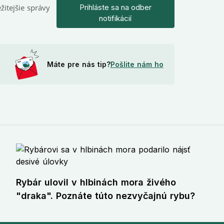
žitejšie správy
Prihláste sa na odber
notifikácií
Máte pre nás tip?
Pošlite nám ho
Rybár ulovil v hlbinách mora živého
"draka". Poznáte túto nezvyčajnú rybu?