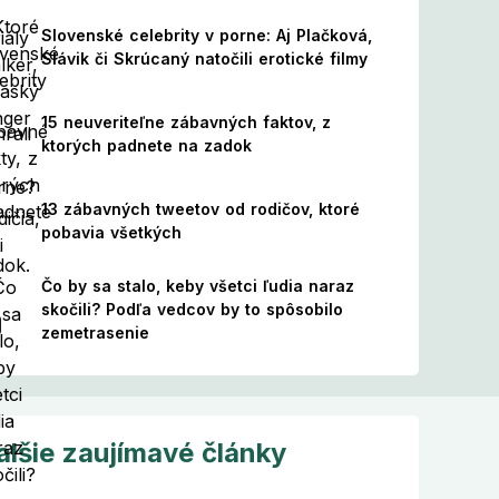
Slovenské celebrity v porne: Aj Plačková,
Slávik či Skrúcaný natočili erotické filmy
15 neuveriteľne zábavných faktov, z
ktorých padnete na zadok
13 zábavných tweetov od rodičov, ktoré
pobavia všetkých
Čo by sa stalo, keby všetci ľudia naraz
skočili? Podľa vedcov by to spôsobilo
zemetrasenie
alšie zaujímavé články