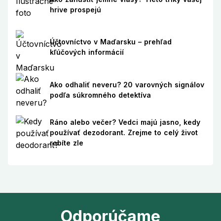
hrive prospejú
Účtovníctvo v Maďarsku – prehľad
kľúčových informácií
Ako odhaliť neveru? 20 varovných signálov
podľa súkromného detektíva
Ráno alebo večer? Vedci majú jasno, kedy
používať dezodorant. Zrejme to celý život
robíte zle
Odporúčame