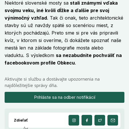
Niektoré slovenské mosty sa
stali známymi vďaka
svojmu veku, iné kvôli dĺžke a ďalšie pre svoj
výnimočný vzhľad
. Tak či onak, tieto architektonické
stavby sú už navždy späté so scenériou miest, z
ktorých pochádzajú. Preto sme si pre vás pripravili
kvíz, v ktorom si overíme, či dokážete spoznať naše
mestá len na základe fotografie mosta alebo
viaduktu. S výsledkom
sa nezabudnite pochváliť na
facebookovom profile Obkecu
.
Aktivujte si službu a dostávajte upozornenia na
najdôležitejšie správy dňa.
Prihláste sa na odber notifikácií
Zdieľať