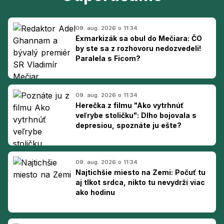
09. aug. 2026 o 11:34
Exmarkizák sa obul do Mečiara: ČO
by ste sa z rozhovoru nedozvedeli!
Paralela s Ficom?
09. aug. 2026 o 11:34
Herečka z filmu "Ako vytrhnúť
veľrybe stoličku": Dlho bojovala s
depresiou, spoznáte ju ešte?
09. aug. 2026 o 11:34
Najtichšie miesto na Zemi: Počuť tu
aj tlkot srdca, nikto tu nevydrží viac
ako hodinu