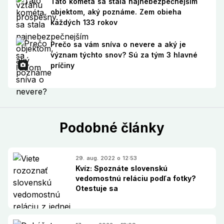
Táto kométa sa stala najnebezpečnejším
objektom, aký poznáme. Zem obieha
každých 133 rokov
Prečo sa vám sníva o nevere a aký je
význam týchto snov? Sú za tým 3 hlavné
príčiny
Podobné články
29. aug. 2022 o 12:53
Kvíz: Spoznáte slovenskú
vedomostnú reláciu podľa fotky?
Otestuje sa