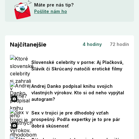
Máte pre nás tip?
Pošlite nám ho
Najčítanejšie
4 hodiny
72 hodín
Slovenské celebrity v porne: Aj Plačková,
Slávik či Skrúcaný natočili erotické filmy
Andrej Danko podpísal knihu svojich
vlastných výrokov. Kto si od neho vypýtal
autogram?
Sex v trojici je pre dlhodobý vzťah
prospešný. Podľa expertky je to pre pár
dobrá skúsenosť