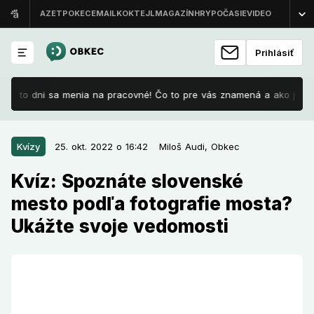
Prihlásiť
 Tieto dni sa menia na pracovné! Čo to pre vás znamená a ako je to s
25. okt. 2022 o 16:42
Kvízy
Kvízy
25. okt. 2022 o 16:42
Miloš Audi,
Obkec
Kvíz: Spoznáte slovenské mesto
Kvíz: Spoznáte slovenské
podľa fotografie mosta? Ukážte
mesto podľa fotografie mosta?
svoje vedomosti
Ukážte svoje vedomosti
Slovensko ukrýva veľa krás. K nim patria aj unikátne
mosty, ktoré sú dominantami mnohých miest a obcí.
Viete však podľa jednej fotografie určiť, v ktorom
meste sa most nachádza? Otestujte sa v našom kvíze.