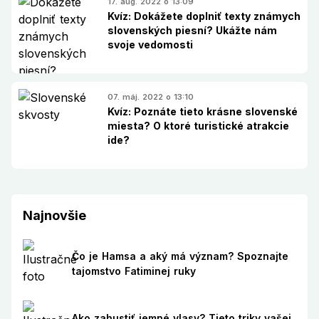
17. aug. 2022 o 13:09
Kvíz: Dokážete doplniť texty známych
slovenských piesní? Ukážte nám
svoje vedomosti
07. máj. 2022 o 13:10
Kvíz: Poznáte tieto krásne slovenské
miesta? O ktoré turistické atrakcie
ide?
Najnovšie
Čo je Hamsa a aký má význam? Spoznajte
tajomstvo Fatiminej ruky
Ako zahustiť jemné vlasy? Tieto triky vašej