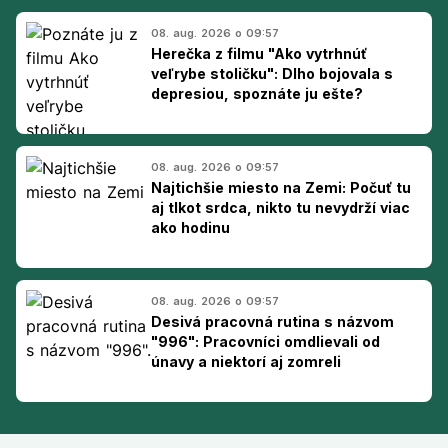
08. aug. 2026 o 09:57
Herečka z filmu "Ako vytrhnúť
veľrybe stoličku": Dlho bojovala s
depresiou, spoznáte ju ešte?
08. aug. 2026 o 09:57
Najtichšie miesto na Zemi: Počuť tu
aj tlkot srdca, nikto tu nevydrží viac
ako hodinu
08. aug. 2026 o 09:57
Desivá pracovná rutina s názvom
"996": Pracovníci omdlievali od
únavy a niektorí aj zomreli