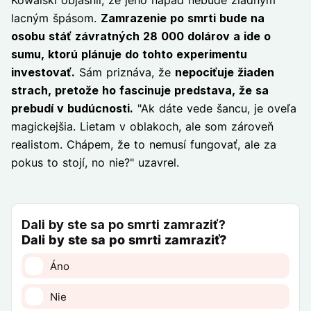
Kowalski objasnil, že jeho nápad nebude žiadnym
lacným špásom.
Zamrazenie po smrti bude na
osobu stáť závratných 28 000 dolárov a ide o
sumu, ktorú plánuje do tohto experimentu
investovať.
Sám priznáva, že
nepociťuje žiaden
strach, pretože ho fascinuje predstava, že sa
prebudí v budúcnosti.
"Ak dáte vede šancu, je oveľa
magickejšia. Lietam v oblakoch, ale som zároveň
realistom. Chápem, že to nemusí fungovať, ale za
pokus to stojí, no nie?" uzavrel.