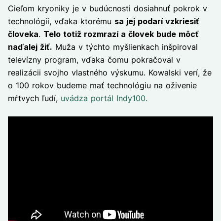
Cieľom kryoniky je v budúcnosti dosiahnuť pokrok v
technológii, vďaka ktorému
sa jej podarí vzkriesiť
človeka
.
Telo totiž rozmrazí a človek bude môcť
naďalej žiť.
Muža v týchto myšlienkach inšpiroval
televízny program, vďaka čomu pokračoval v
realizácii svojho vlastného výskumu. Kowalski verí, že
o 100 rokov budeme mať technológiu na oživenie
mŕtvych ľudí,
uvádza portál Indy100.