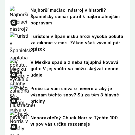
Najhorší mučiaci nástroj v histórii?
Španielsky somár patril k najbrutálnejším
popravám
Turistom v Španielsku hrozí vysoká pokuta
za cikanie v mori. Zákon však vyvolal pár
otázok
V Mexiku spadla z neba tajuplná kovová
guľa: V jej vnútri sa môžu skrývať cenné
údaje
Prečo sa vám sníva o nevere a aký je
význam týchto snov? Sú za tým 3 hlavné
príčiny
Neporaziteľný Chuck Norris: Týchto 100
vtipov vás určite rozosmeje