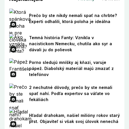
Prečo by ste nikdy nemali spať na chrbte?
Experti odhalili, ktorá poloha je ideálna
Temná história Fanty: Vznikla v
nacistickom Nemecku, chutila ako syr a
dávali ju do polievok
Porno sledujú mníšky aj kňazi, varuje
pápež. Diabolský materiál majú zmazať z
telefónov
2 nechutné dôvody, prečo by ste nemali
spať nahí. Podľa expertov sa váľate vo
fekáliách
Hľadal drahokam, našiel milióny rokov starý
prst. Objaviteľ si však svoj úlovok nenechá