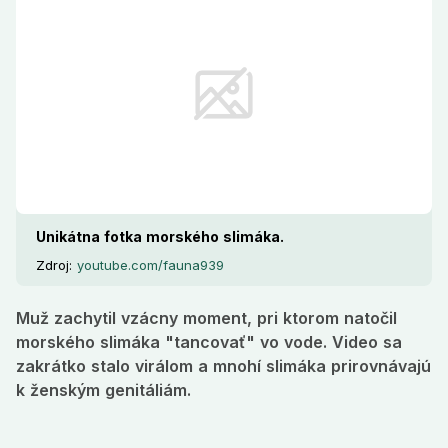
Unikátna fotka morského slimáka.
Zdroj:
youtube.com/fauna939
Muž zachytil vzácny moment, pri ktorom natočil
morského slimáka "tancovať" vo vode. Video sa
zakrátko stalo virálom a mnohí slimáka prirovnávajú
k ženským genitáliám.