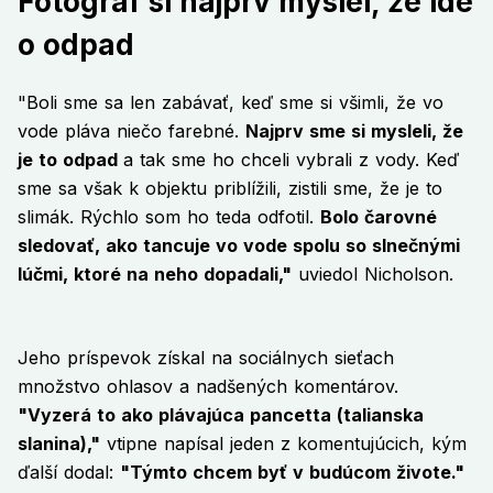
Fotograf si najprv myslel, že ide
o odpad
"Boli sme sa len zabávať, keď sme si všimli, že vo
vode pláva niečo farebné.
Najprv sme si mysleli, že
je to odpad
a tak sme ho chceli vybrali z vody. Keď
sme sa však k objektu priblížili, zistili sme, že je to
slimák. Rýchlo som ho teda odfotil.
Bolo čarovné
sledovať, ako tancuje vo vode spolu so slnečnými
lúčmi, ktoré na neho dopadali,"
uviedol Nicholson.
Jeho príspevok získal na sociálnych sieťach
množstvo ohlasov a nadšených komentárov.
"Vyzerá to ako plávajúca pancetta (talianska
slanina),"
vtipne napísal jeden z komentujúcich, kým
ďalší dodal:
"Týmto chcem byť v budúcom živote."