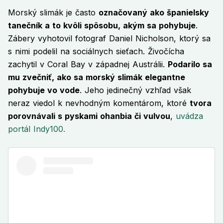
Morský slimák je často
označovaný ako španielsky
tanečník a to kvôli spôsobu, akým sa pohybuje
.
Zábery vyhotovil fotograf Daniel Nicholson, ktorý sa
s nimi podelil na sociálnych sieťach. Živočícha
zachytil v Coral Bay v západnej Austrálii.
Podarilo sa
mu zvečniť, ako sa morský slimák elegantne
pohybuje vo vode
. Jeho jedinečný vzhľad však
neraz viedol k nevhodným komentárom, ktoré
tvora
porovnávali s pyskami ohanbia či vulvou
,
uvádza
portál Indy100.