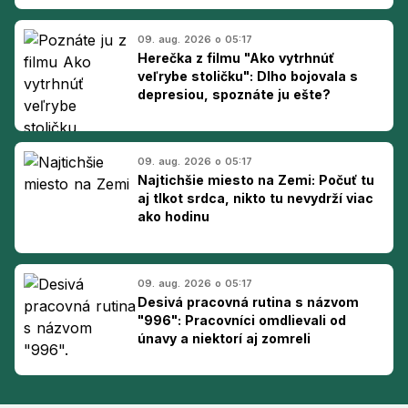
09. aug. 2026 o 05:17
Herečka z filmu "Ako vytrhnúť
veľrybe stoličku": Dlho bojovala s
depresiou, spoznáte ju ešte?
09. aug. 2026 o 05:17
Najtichšie miesto na Zemi: Počuť tu
aj tlkot srdca, nikto tu nevydrží viac
ako hodinu
09. aug. 2026 o 05:17
Desivá pracovná rutina s názvom
"996": Pracovníci omdlievali od
únavy a niektorí aj zomreli