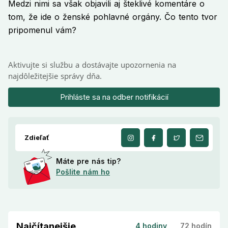
Medzi nimi sa však objavili aj šteklivé komentáre o
tom, že ide o ženské pohlavné orgány. Čo tento tvor
pripomenul vám?
Aktivujte si službu a dostávajte upozornenia na
najdôležitejšie správy dňa.
Prihláste sa na odber notifikácií
Zdieľať
Máte pre nás tip?
Pošlite nám ho
Najčítanejšie
4 hodiny
72 hodín