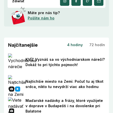
Zdieľať
Máte pre nás tip?
Pošlite nám ho
Najčítanejšie
4 hodiny
72 hodín
KVÍZ Vyznáš sa vo východniarskom nárečí?
Dokáž to pri týchto pojmoch!
Najtichšie miesto na Zemi: Počuť tu aj tlkot
srdca, nikto tu nevydrží viac ako hodinu
Maďarské nadávky a frázy, ktoré využijete
v doprave v Budapešti i na dovolenke pri
Balatone