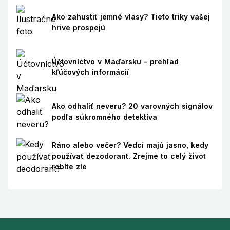
Ako zahustiť jemné vlasy? Tieto triky vašej
hrive prospejú
Účtovníctvo v Maďarsku – prehľad
kľúčových informácií
Ako odhaliť neveru? 20 varovných signálov
podľa súkromného detektíva
Ráno alebo večer? Vedci majú jasno, kedy
používať dezodorant. Zrejme to celý život
robíte zle