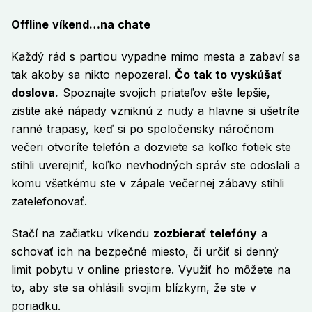
Offline víkend…na chate
Každý rád s partiou vypadne mimo mesta a zabaví sa
tak akoby sa nikto nepozeral.
Čo tak to vyskúšať
doslova.
Spoznajte svojich priateľov ešte lepšie,
zistite aké nápady vzniknú z nudy a hlavne si ušetríte
ranné trapasy, keď si po spoločensky náročnom
večeri otvoríte telefón a dozviete sa koľko fotiek ste
stihli uverejniť, koľko nevhodných správ ste odoslali a
komu všetkému ste v zápale večernej zábavy stihli
zatelefonovať.
Stačí na začiatku víkendu
zozbierať telefóny
a
schovať ich na bezpečné miesto, či určiť si denný
limit pobytu v online priestore. Využiť ho môžete na
to, aby ste sa ohlásili svojim blízkym, že ste v
poriadku.