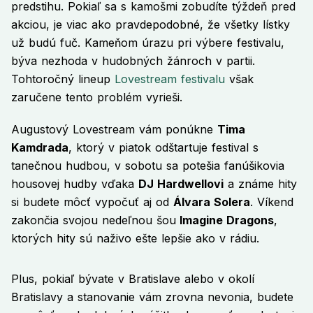
predstihu. Pokiaľ sa s kamošmi zobudíte týždeň pred
akciou, je viac ako pravdepodobné, že všetky lístky
už budú fuč. Kameňom úrazu pri výbere festivalu,
býva nezhoda v hudobných žánroch v partii.
Tohtoročný lineup
Lovestream festivalu
však
zaručene tento problém vyrieši.
Augustový Lovestream vám ponúkne
Tima
Kamdrada
, ktorý v piatok odštartuje festival s
tanečnou hudbou, v sobotu sa potešia fanúšikovia
housovej hudby vďaka
DJ Hardwellovi
a známe hity
si budete môcť vypočuť aj od
Álvara Solera
. Víkend
zakončia svojou nedeľnou šou
Imagine Dragons
,
ktorých hity sú naživo ešte lepšie ako v rádiu.
Plus, pokiaľ bývate v Bratislave alebo v okolí
Bratislavy a stanovanie vám zrovna nevonia, budete