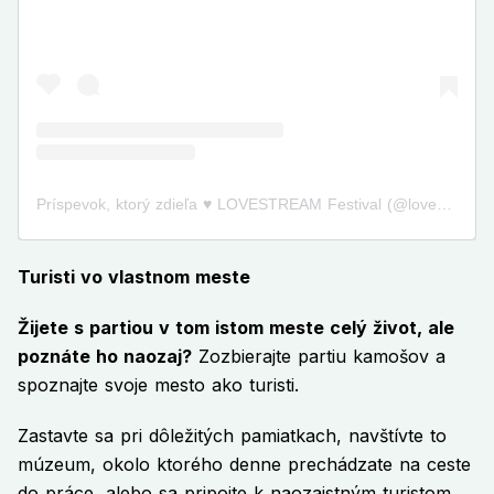
Príspevok, ktorý zdieľa ♥️ LOVESTREAM Festival (@lovestreamfestival)
Turisti vo vlastnom meste
Žijete s partiou v tom istom meste celý život, ale
poznáte ho naozaj?
Zozbierajte partiu kamošov a
spoznajte svoje mesto ako turisti.
Zastavte sa pri dôležitých pamiatkach, navštívte to
múzeum, okolo ktorého denne prechádzate na ceste
do práce, alebo sa pripojte k naozajstným turistom