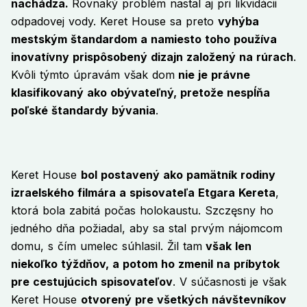
nachádza.
Rovnaký problém nastal aj pri likvidácii
odpadovej vody. Keret House sa preto
vyhýba
mestským štandardom a namiesto toho používa
inovatívny prispôsobený dizajn založený na rúrach
.
Kvôli týmto úpravám však dom
nie je právne
klasifikovaný ako obývateľný, pretože nespĺňa
poľské štandardy bývania
.
Keret House
bol postavený ako pamätník rodiny
izraelského filmára a spisovateľa Etgara Kereta
,
ktorá bola zabitá počas holokaustu. Szczęsny ho
jedného dňa požiadal, aby sa stal prvým nájomcom
domu, s čím umelec súhlasil. Žil tam
však len
niekoľko týždňov, a potom ho zmenil na príbytok
pre cestujúcich spisovateľov
. V súčasnosti je však
Keret House
otvorený pre všetkých návštevníkov