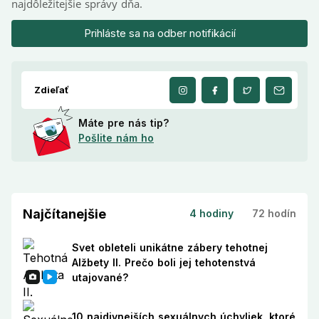
najdôležitejšie správy dňa.
Prihláste sa na odber notifikácií
Zdieľať
Máte pre nás tip?
Pošlite nám ho
Najčítanejšie
4 hodiny
72 hodín
Svet obleteli unikátne zábery tehotnej
Alžbety II. Prečo boli jej tehotenstvá
utajované?
10 najdivnejších sexuálnych úchyliek, ktoré