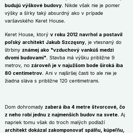
budujú výškové budovy
. Nikde však nie je pomer
výšky a šírky taký absurdný ako v prípade
varšavského Keret House.
Keret House, ktorý
v roku 2012 navrhol a postavil
poľský architekt Jakub Szczęsny
, je vtesnaný do
štrbiny
známej ako "vzduchový vankúš medzi
dvomi budovami"
. Stavba má výšku približne 9
metrov, no
zároveň je v najužšom bode široká iba
80 centimetrov
. Ani v najširšej časti to ale nie je
žiadna sláva s približne 120 centimetrami.
Dom dohromady
zaberá iba 4 metre štvorcové, čo
z neho robí jednu z najmenších budov na svete
. Aj
napriek tomu však do troch malých podlaží
architekt dokázal zakomponovať spálňu, kúpeľňu,