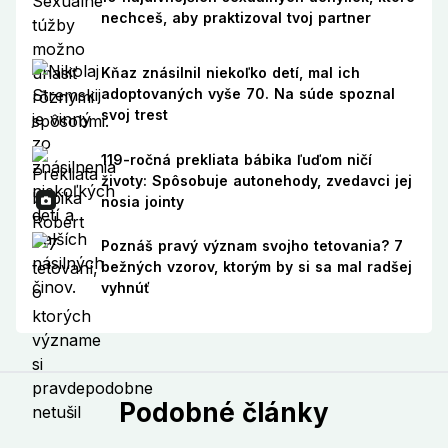
nechceš, aby praktizoval tvoj partner
Kňaz znásilnil niekoľko detí, mal ich
adoptovaných vyše 70. Na súde spoznal
svoj trest
119-ročná prekliata bábika ľuďom ničí
životy: Spôsobuje autonehody, zvedavci jej
nosia jointy
Poznáš pravý význam svojho tetovania? 7
bežných vzorov, ktorým by si sa mal radšej
vyhnúť
Podobné články