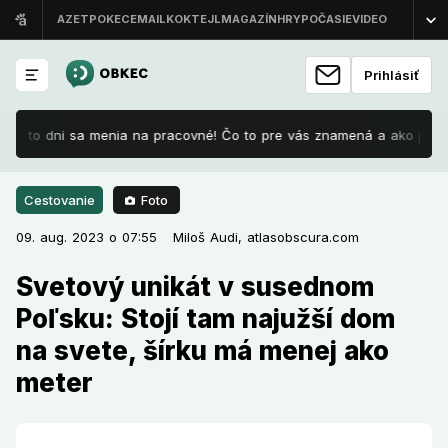
Prihlásiť
 Tieto dni sa menia na pracovné! Čo to pre vás znamená a ako je to s
Foto
Cestovanie
09. aug. 2023 o 07:55
Cestovanie
09. aug. 2023 o 07:55
Svetový unikát v susednom
Miloš Audi,
atlasobscura.com
Poľsku: Stojí tam najužší dom na
Svetový unikát v susednom
svete, šírku má menej ako meter
Poľsku: Stojí tam najužší dom
na svete, šírku má menej ako
V susednom Poľsku sa nachádza dom, aký neexistuje
nikde inde na svete. Architekt totiž vytvoril
meter
trojpodlažný príbytok, ktorý dohromady zaberá iba 4
metre štvorcové. Išlo pritom o dar pre významnú
osobnosť.