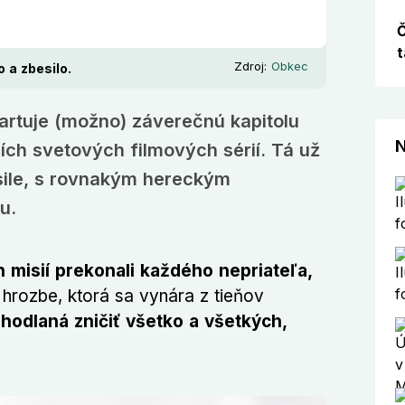
Č
t
Zdroj:
Obkec
 a zbesilo.
tartuje (možno) záverečnú kapitolu
N
ších svetových filmových sérií. Tá už
 sile, s rovnakým hereckým
u.
misií prekonali každého nepriateľa,
a hrozbe, ktorá sa vynára z tieňov
hodlaná zničiť všetko a všetkých,