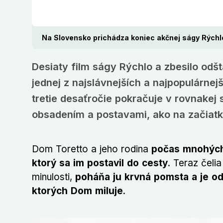
Na Slovensko prichádza koniec akčnej ságy Rýchlo
Desiaty film ságy Rýchlo a zbesilo odš
jednej z najslávnejších a najpopulárnej
tretie desaťročie pokračuje v rovnakej
obsadením a postavami, ako na začiatk
Dom Toretto a jeho rodina
počas mnohých 
ktorý sa im postavil do cesty
. Teraz čeli
minulosti,
poháňa ju krvná pomsta a je od
ktorých Dom miluje
.