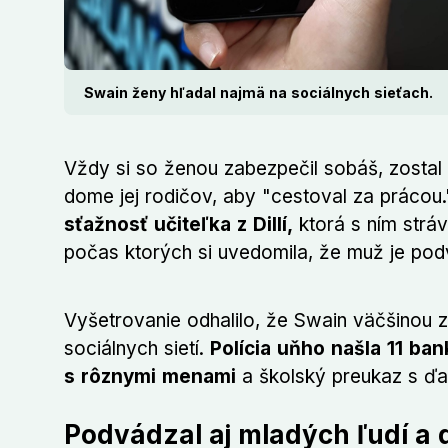
Swain ženy hľadal najmä na sociálnych sieťach.
Vždy si so ženou zabezpečil sobáš, zostal 
dome jej rodičov, aby "cestoval za prácou
sťažnosť učiteľka z Dillí,
ktorá s ním strá
počas ktorých si uvedomila, že muž je pod
Vyšetrovanie odhalilo, že Swain väčšinou z
sociálnych sietí.
Polícia uňho našla 11 ban
s rôznymi menami
a školský preukaz s ď
Podvádzal aj mladých ľudí a