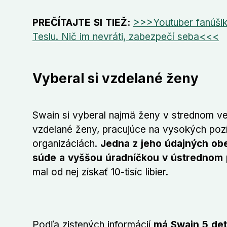
PREČÍTAJTE SI TIEŽ:
>>>Youtuber fanúšiko
Teslu. Nič im nevráti, zabezpečí seba<<<
Vyberal si vzdelané ženy
Swain si vyberal najmä ženy v strednom ve
vzdelané ženy, pracujúce na vysokých poz
organizáciách.
Jedna z jeho údajných ob
súde a vyššou úradníčkou v ústrednom 
mal od nej získať 10-tisíc libier.
Podľa zistených informácií
má Swain 5 detí