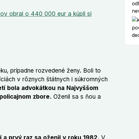
v obral o 440 000 eur a kúpil si
ku, prípadne rozvedené ženy. Boli to
íciách v rôznych štátnych i súkromných
etí bola advokátkou na Najvyššom
policajnom zbore.
Oženil sa s ňou a
 a prvý raz sa oženil v roku 1982.
V