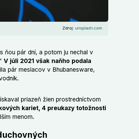
Zdroj:
unsplash.com
s ňou pár dní, a potom ju nechal v
."
V júli 2021 však naňho podala
vila pár mesiacov v Bhubanesware,
vodník.
ískaval priazeň žien prostredníctvom
kových kariet, 4 preukazy totožnosti
alším menom.
 duchovných