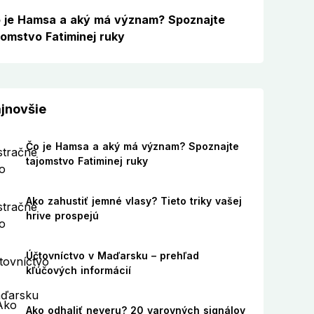
 je Hamsa a aký má význam? Spoznajte
jomstvo Fatiminej ruky
jnovšie
Čo je Hamsa a aký má význam? Spoznajte
tajomstvo Fatiminej ruky
Ako zahustiť jemné vlasy? Tieto triky vašej
hrive prospejú
Účtovníctvo v Maďarsku – prehľad
kľúčových informácií
Ako odhaliť neveru? 20 varovných signálov