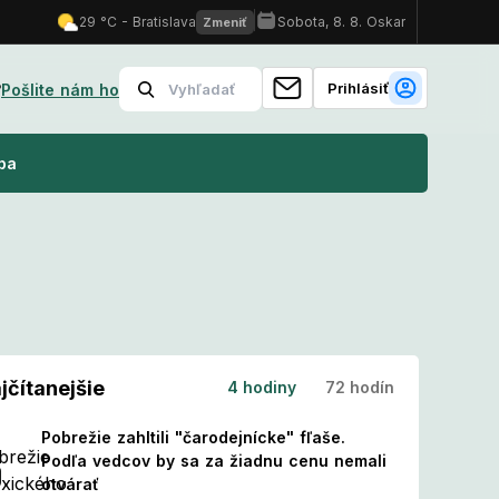
Prihlásiť
?
Pošlite nám ho
i?
Nový kalendár sviatkov: Tieto dni sa menia na pracovné! Čo to
ba
jčítanejšie
4 hodiny
72 hodín
Pobrežie zahltili "čarodejnícke" fľaše.
Podľa vedcov by sa za žiadnu cenu nemali
otvárať