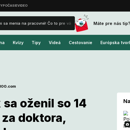
Máte pre nás tip
sa menia na pracovné! Čo to pre vás znamená a ako je to s príplatkam
na
Kvízy
Tipy
Videá
Cestovanie
Európska tvor
100.com
sa oženil so 14
Na
 za doktora,