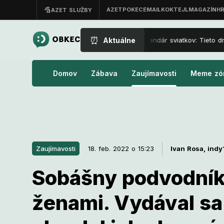
⏰
Aktuálne
Nový kalendár sviatkov: Tieto dni 
Domov
Zábava
Zaujímavosti
Meme zó
Zaujímavosti
18. feb. 2022 o 15:23
Ivan Rosa,
indy
Sobášny podvodník 
18. feb. 2022 o 15:23
Zaujímavosti
ženami. Vydával sa