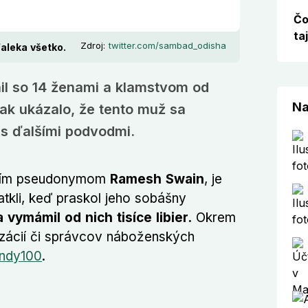
Čo
ta
Zdroj:
twitter.com/sambad_odisha
aleka všetko.
nil so 14 ženami a klamstvom od
Na
však ukázalo, že tento muž sa
 s ďalšími podvodmi.
ojím pseudonymom
Ramesh Swain
, je
tkli, keď praskol jeho sobášny
 vymámil od nich tisíce libier.
Okrem
izácií či správcov náboženských
Indy100
.