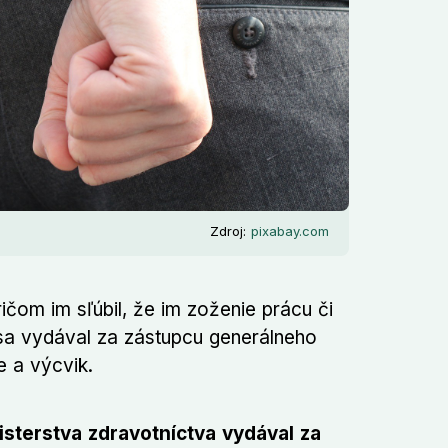
Zdroj:
pixabay.com
ičom im sľúbil, že im zoženie prácu či
y sa vydával za zástupcu generálneho
e a výcvik.
nisterstva zdravotníctva vydával za