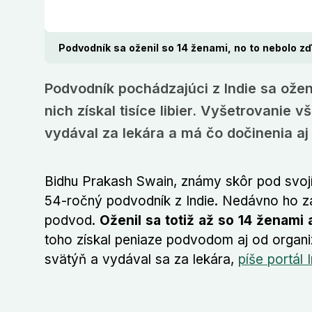
Podvodník sa oženil so 14 ženami, no to nebolo zď
Podvodník pochádzajúci z Indie sa ože
nich získal tisíce libier. Vyšetrovanie 
vydával za lekára a má čo dočinenia aj
Bidhu Prakash Swain, známy skôr pod sv
54-ročný podvodník z Indie. Nedávno ho za
podvod.
Oženil sa totiž až so 14 ženami a
toho získal peniaze podvodom aj od organ
svätýň a vydával sa za lekára,
píše portál 