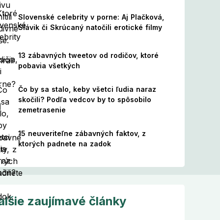
Slovenské celebrity v porne: Aj Plačková,
Slávik či Skrúcaný natočili erotické filmy
13 zábavných tweetov od rodičov, ktoré
pobavia všetkých
Čo by sa stalo, keby všetci ľudia naraz
skočili? Podľa vedcov by to spôsobilo
zemetrasenie
15 neuveriteľne zábavných faktov, z
ktorých padnete na zadok
alšie zaujímavé články