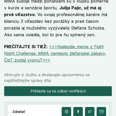
MMA súboje medzi pohlaviami sú v Rusku pomerne
v kurze a senzácia športu,
Julija Pajic, už má aj
prvé víťazstvo.
Vo svojej profesionálnej kariére má
bilanciu 3 víťazstiev bez porážky a pred časom
porazila aj mužského vyzývateľa Stefana Scholza.
Ako sama uviedla, bol to pre ňu splnený sen.
PREČÍTAJTE SI TIEŽ:
>>>Najlepšie meme z Fight
Night Challenge: MMA namiesto štefanskej zábavy,
ČisT zostal vypnuT<<<
Aktivujte si službu a dostávajte upozornenia na
najdôležitejšie správy dňa.
Prihláste sa na odber notifikácií
Zdieľať