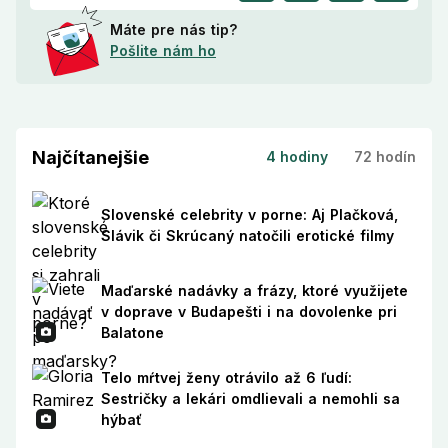
Máte pre nás tip?
Pošlite nám ho
Najčítanejšie
4 hodiny
72 hodín
Slovenské celebrity v porne: Aj Plačková,
Slávik či Skrúcaný natočili erotické filmy
Maďarské nadávky a frázy, ktoré využijete
v doprave v Budapešti i na dovolenke pri
Balatone
Telo mŕtvej ženy otrávilo až 6 ľudí:
Sestričky a lekári omdlievali a nemohli sa
hýbať