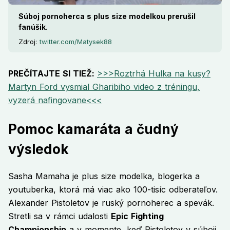
Súboj pornoherca s plus size modelkou prerušil
fanúšik.
Zdroj:
twitter.com/Matysek88
PREČÍTAJTE SI TIEŽ:
>>>Roztrhá Hulka na kusy?
Martyn Ford vysmial Gharibiho video z tréningu,
vyzerá nafingovane<<<
Pomoc kamaráta a čudný
výsledok
Sasha Mamaha je plus size modelka, blogerka a
youtuberka, ktorá má viac ako 100-tisíc odberateľov.
Alexander Pistoletov je ruský pornoherec a spevák.
Stretli sa v rámci udalosti
Epic Fighting
Championship
a v momente, keď Pistoletov v súboji