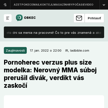
Prihlásiť
: Tieto dni sa menia na pracovné! Čo to pre vás znamená a ako je to 
17. jan. 2022 o 22:00
Zaujímavosti
Zaujímavosti
17. jan. 2022 o 22:00
IR,
ladbible.com
Pornoherec verzus plus size
Pornoherec verzus plus size
modelka: Nerovný MMA súboj
modelka: Nerovný MMA súboj
prerušil divák, verdikt vás zaskočí
prerušil divák, verdikt vás
Pornoherec Alexander Pistoletov a plus size modelka
zaskočí
Sasha Mamaha sa proti sebe postavili v zmiešanom
MMA zápase. Vo chvíli, keď Pistoletov dostal
Mamahau na zemi do klinča, preskočil pletivo kamarát
modelky a pokúsil sa dvojicu rozdeliť.