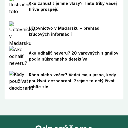
Ako zahustiť jemné vlasy? Tieto triky vašej
hrive prospejú
Účtovníctvo v Maďarsku – prehľad
kľúčových informácií
Ako odhaliť neveru? 20 varovných signálov
podľa súkromného detektíva
Ráno alebo večer? Vedci majú jasno, kedy
používať dezodorant. Zrejme to celý život
robíte zle