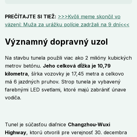
PREČÍTAJTE SI TIEŽ:
>>>Kvôli meme skončil vo
väzení: Muža za urážku polície zadržali na 9 dní<<<
Významný dopravný uzol
Na stavbu tunela použili viac ako 2 milióny kubických
metrov betónu.
Jeho celková dĺžka je 10,79
kilometra
, šírka vozovky je 17,45 metra a celkovo
má 6 jazdných pruhov. Strop tunela je vybavený
farebnými LED svetlami, ktoré majú zabrániť únave
vodiča.
Tunel je súčasťou diaľnice
Changzhou-Wuxi
Highway
, ktorú otvorili pre verejnosť 30. decembra