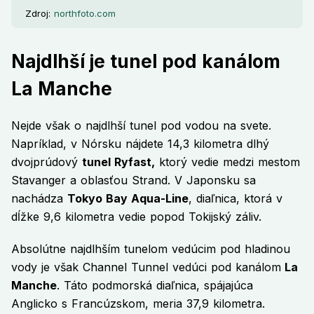
Zdroj:
northfoto.com
Najdlhší je tunel pod kanálom
La Manche
Nejde však o najdlhší tunel pod vodou na svete.
Napríklad, v Nórsku nájdete 14,3 kilometra dlhý
dvojprúdový
tunel Ryfast,
ktorý vedie medzi mestom
Stavanger a oblasťou Strand. V Japonsku sa
nachádza
Tokyo Bay Aqua-Line
, diaľnica, ktorá v
dĺžke 9,6 kilometra vedie popod Tokijský záliv.
Absolútne najdlhším tunelom vedúcim pod hladinou
vody je však Channel Tunnel vedúci pod kanálom
La
Manche
. Táto podmorská diaľnica, spájajúca
Anglicko s Francúzskom, meria 37,9 kilometra.