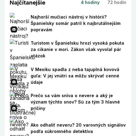
Najčítanejšie
4 hodiny
72 hodín
Najhorší mučiaci nástroj v histórii?
Španielsky somár patril k najbrutálnejším
popravám
Turistom v Španielsku hrozí vysoká pokuta
za cikanie v mori. Zákon však vyvolal pár
otázok
V Mexiku spadla z neba tajuplná kovová
guľa: V jej vnútri sa môžu skrývať cenné
údaje
Prečo sa vám sníva o nevere a aký je
význam týchto snov? Sú za tým 3 hlavné
príčiny
Ako odhaliť neveru? 20 varovných signálov
podľa súkromného detektíva