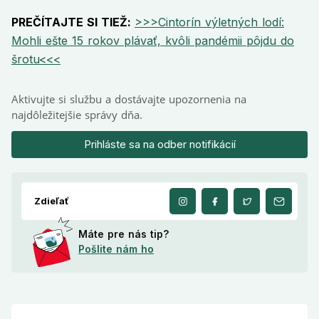
PREČÍTAJTE SI TIEŽ:
>>>Cintorín výletných lodí:
Mohli ešte 15 rokov plávať, kvôli pandémii pôjdu do
šrotu<<<
Aktivujte si službu a dostávajte upozornenia na
najdôležitejšie správy dňa.
Prihláste sa na odber notifikácií
Zdieľať
Máte pre nás tip?
Pošlite nám ho