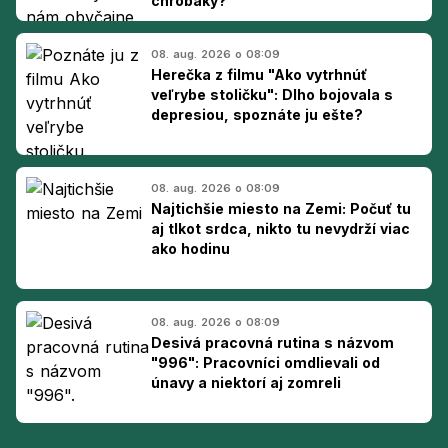
chrobáky?
08. aug. 2026 o 08:09
Herečka z filmu "Ako vytrhnúť
veľrybe stoličku": Dlho bojovala s
depresiou, spoznáte ju ešte?
08. aug. 2026 o 08:09
Najtichšie miesto na Zemi: Počuť tu
aj tlkot srdca, nikto tu nevydrží viac
ako hodinu
08. aug. 2026 o 08:09
Desivá pracovná rutina s názvom
"996": Pracovníci omdlievali od
únavy a niektorí aj zomreli