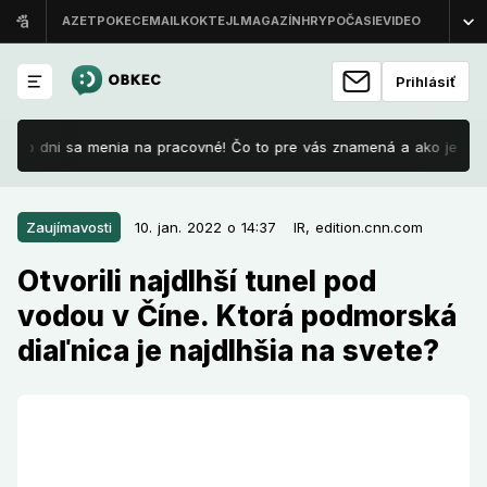
Prihlásiť
ieto dni sa menia na pracovné! Čo to pre vás znamená a ako je to s p
10. jan. 2022 o 14:37
Zaujímavosti
Zaujímavosti
10. jan. 2022 o 14:37
IR,
edition.cnn.com
Otvorili najdlhší tunel pod vodou v
Otvorili najdlhší tunel pod
Číne. Ktorá podmorská diaľnica je
vodou v Číne. Ktorá podmorská
najdlhšia na svete?
diaľnica je najdlhšia na svete?
Čína otvorila svoj najdlhší diaľničný tunel vedúci pod
vodou. Nachádza sa pod hladinou jazera Lake Taihu a
celková dĺžka je 10,79 kilometra.