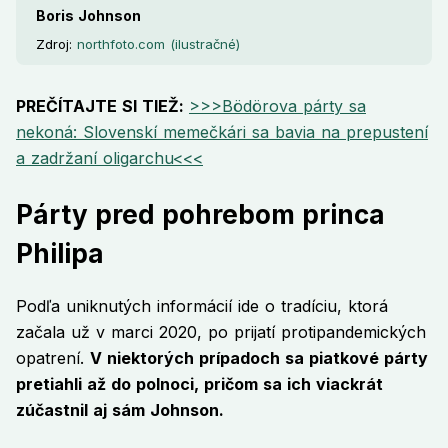
Boris Johnson
Zdroj:
northfoto.com (ilustračné)
PREČÍTAJTE SI TIEŽ:
>>>Bödörova párty sa
nekoná: Slovenskí memečkári sa bavia na prepustení
a zadržaní oligarchu<<<
Párty pred pohrebom princa
Philipa
Podľa uniknutých informácií ide o tradíciu, ktorá
začala už v marci 2020, po prijatí protipandemických
opatrení.
V niektorých prípadoch sa piatkové párty
pretiahli až do polnoci, pričom sa ich viackrát
zúčastnil aj sám Johnson.