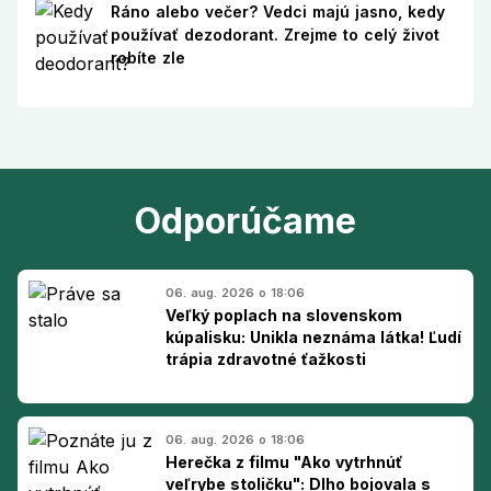
Ráno alebo večer? Vedci majú jasno, kedy
používať dezodorant. Zrejme to celý život
robíte zle
Odporúčame
06. aug. 2026 o 18:06
Veľký poplach na slovenskom
kúpalisku: Unikla neznáma látka! Ľudí
trápia zdravotné ťažkosti
06. aug. 2026 o 18:06
Herečka z filmu "Ako vytrhnúť
veľrybe stoličku": Dlho bojovala s