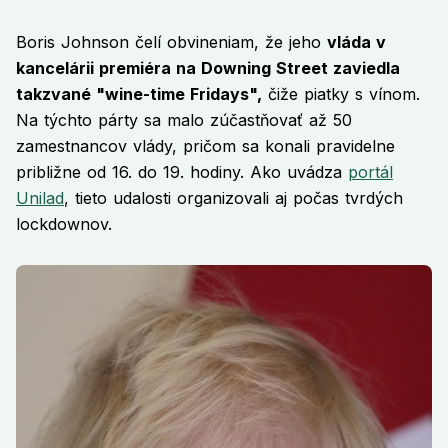
Boris Johnson čelí obvineniam, že jeho
vláda v
kancelárii premiéra na Downing Street zaviedla
takzvané "wine-time Fridays",
čiže piatky s vínom.
Na týchto párty sa malo zúčastňovať až 50
zamestnancov vlády, pričom sa konali pravidelne
približne od 16. do 19. hodiny. Ako uvádza
portál
Unilad
, tieto udalosti organizovali aj počas tvrdých
lockdownov.