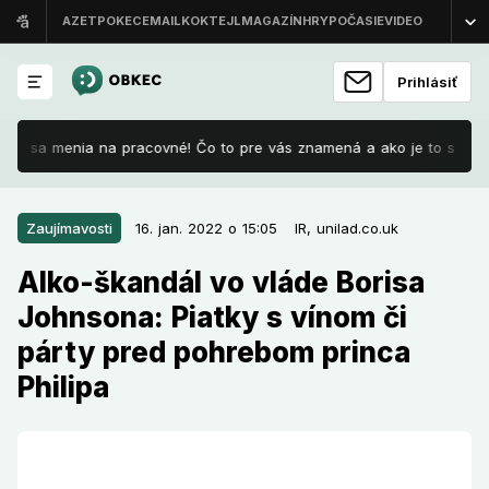
Prihlásiť
ni sa menia na pracovné! Čo to pre vás znamená a ako je to s príplat
16. jan. 2022 o 15:05
Zaujímavosti
Zaujímavosti
16. jan. 2022 o 15:05
IR,
unilad.co.uk
Alko-škandál vo vláde Borisa
Alko-škandál vo vláde Borisa
Johnsona: Piatky s vínom či párty
Johnsona: Piatky s vínom či
pred pohrebom princa Philipa
párty pred pohrebom princa
Premiér Veľkej Británie Boris Johnson a jeho vláda
Philipa
nedokázali vysvetliť obvinenia, podľa ktorých v
parlamente zaviedli piatky s vínom. Dokonca mali mať
párty aj pred pohrebom princa Philipa a BoJo má tak
na krku veľký škandál.