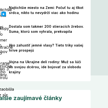
Najtichšie miesto na Zemi: Počuť tu aj tlkot
srdca, nikto tu nevydrží viac ako hodinu
Dostala som takmer 200 stieracích žrebov.
Suma, ktorú som vyhrala, prekvapila
Ako zahustiť jemné vlasy? Tieto triky vašej
hrive prospejú
Vojna na Ukrajine delí rodiny: Muž sa lúči
so svojou dcérou, ide bojovať za slobodu
krajiny
alšie zaujímavé články