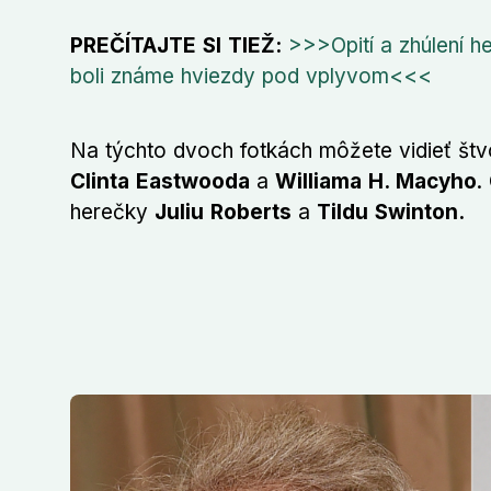
PREČÍTAJTE SI TIEŽ:
>>>Opití a zhúlení he
boli známe hviezdy pod vplyvom<<<
Na týchto dvoch fotkách môžete vidieť štvo
Clinta Eastwooda
a
Williama H. Macyho
.
herečky
Juliu Roberts
a
Tildu Swinton.