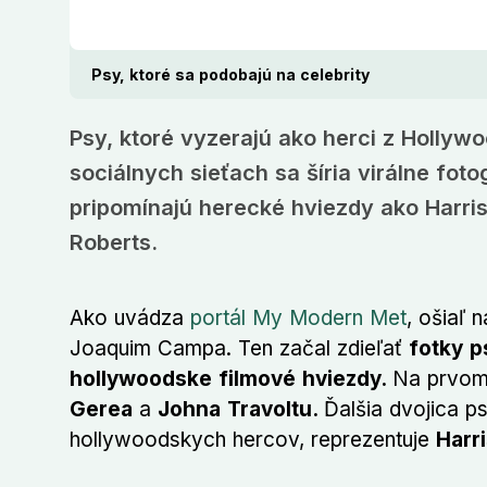
Psy, ktoré sa podobajú na celebrity
Psy, ktoré vyzerajú ako herci z Hollyw
sociálnych sieťach sa šíria virálne fot
pripomínajú herecké hviezdy ako Harris
Roberts.
Ako uvádza
portál My Modern Met
, ošiaľ n
Joaquim Campa. Ten začal zdieľať
fotky p
hollywoodske filmové hviezdy.
Na prvom
Gerea
a
Johna Travoltu.
Ďalšia dvojica p
hollywoodskych hercov, reprezentuje
Harr