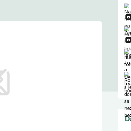
elebrít: Chlpáči,
 ako Travolta,
op Dogg
ollywoodu, sú novým hitom internetu.
lne fotografie štvornohých miláčikov,
y ako Harrison Ford, Samuel L. Jackson
Ď