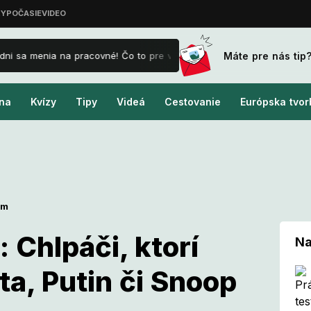
Máte pre nás tip
a menia na pracovné! Čo to pre vás znamená a ako je to s príplatkami
na
Kvízy
Tipy
Videá
Cestovanie
Európska tvor
om
: Chlpáči, ktorí
Na
ta, Putin či Snoop