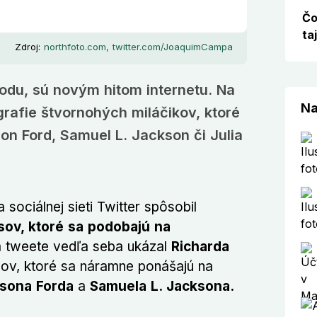
Čo
ta
Zdroj:
northfoto.com, twitter.com/JoaquimCampa
oodu, sú novým hitom internetu. Na
Na
ografie štvornohých miláčikov, ktoré
on Ford, Samuel L. Jackson či Julia
a sociálnej sieti Twitter spôsobil
sov, ktoré sa podobajú na
 tweete vedľa seba ukázal
Richarda
sov, ktoré sa náramne ponášajú na
isona Forda
a
Samuela L. Jacksona.