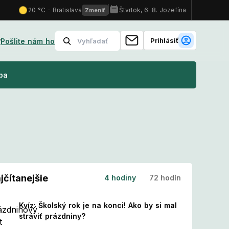
Prihlásiť
?
Pošlite nám ho
?
Nový kalendár sviatkov: Tieto dni sa menia na pracovné! Čo to
ba
jčítanejšie
4 hodiny
72 hodín
Kvíz: Školský rok je na konci! Ako by si mal
stráviť prázdniny?