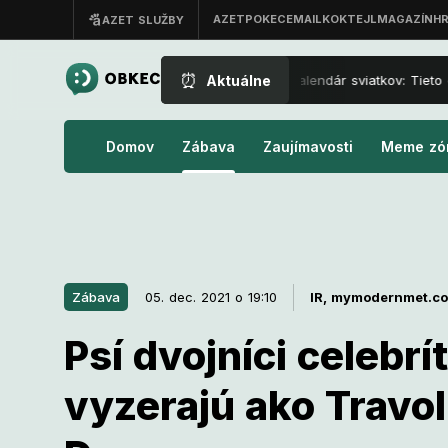
⏰
Aktuálne
Nový kalendár sviatkov: Tieto dni s
Domov
Zábava
Zaujímavosti
Meme zó
Zábava
05. dec. 2021 o 19:10
IR,
mymodernmet.c
Psí dvojníci celebrít
05. dec. 2021 o 19:10
Zábava
vyzerajú ako Travol