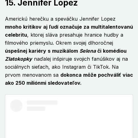
15. Jennifer Lopez
Americkú herečku a speváčku Jennifer Lopez
mnoho kritikov aj ľudí označuje za multitalentovanú
celebritu
, ktorej sláva presahuje hranice hudby a
filmového priemyslu. Okrem svojej dlhoročnej
úspešnej kariéry s muzikálom
Selena
či komédiou
Zlatokopky
naďalej inšpiruje svojich fanúšikov aj na
sociálnych sieťach, ako Instagram či TikTok. Na
prvom menovanom sa
dokonca môže pochváliť viac
ako 250 miliónmi sledovateľov.