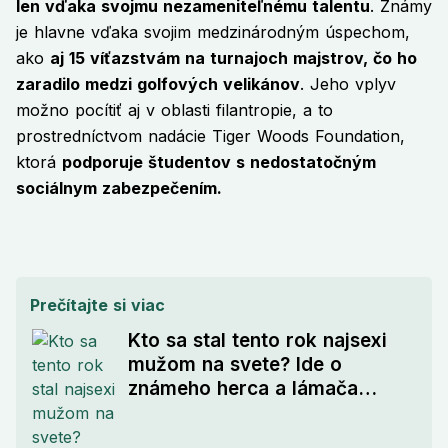
len vďaka svojmu nezameniteľnému talentu
. Známy
je hlavne vďaka svojim medzinárodným úspechom,
ako
aj 15 víťazstvám na turnajoch majstrov, čo ho
zaradilo medzi golfových velikánov
. Jeho vplyv
možno pocítiť aj v oblasti filantropie, a to
prostredníctvom nadácie Tiger Woods Foundation,
ktorá
podporuje študentov s nedostatočným
sociálnym zabezpečením.
Prečítajte si viac
Kto sa stal tento rok najsexi
mužom na svete? Ide o
známeho herca a lámača
ženských sŕdc