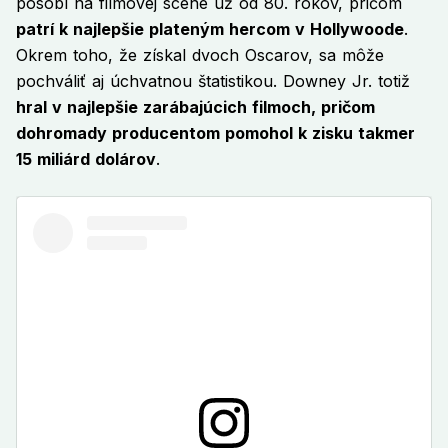
pôsobí na filmovej scéne už od 80. rokov, pričom
patrí k najlepšie plateným hercom v Hollywoode
.
Okrem toho, že získal dvoch Oscarov, sa môže
pochváliť aj úchvatnou štatistikou. Downey Jr. totiž
hral v najlepšie zarábajúcich filmoch, pričom
dohromady producentom pomohol k zisku takmer
15 miliárd dolárov
.