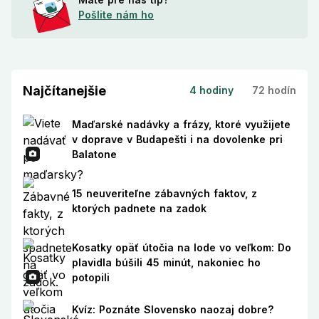
Pošlite nám ho
Najčítanejšie
4 hodiny
72 hodín
Maďarské nadávky a frázy, ktoré využijete
v doprave v Budapešti i na dovolenke pri
Balatone
15 neuveriteľne zábavných faktov, z
ktorých padnete na zadok
Kosatky opäť útočia na lode vo veľkom: Do
plavidla búšili 45 minút, nakoniec ho
potopili
Kvíz: Poznáte Slovensko naozaj dobre?