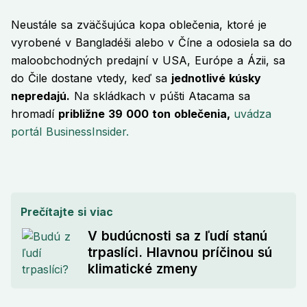
Neustále sa zväčšujúca kopa oblečenia, ktoré je
vyrobené v Bangladéši alebo v Číne a odosiela sa do
maloobchodných predajní v USA, Európe a Ázii, sa
do Čile dostane vtedy, keď sa
jednotlivé kúsky
nepredajú.
Na skládkach v púšti Atacama sa
hromadí
približne 39 000 ton oblečenia,
uvádza
portál BusinessInsider.
Prečítajte si viac
V budúcnosti sa z ľudí stanú
trpaslíci. Hlavnou príčinou sú
klimatické zmeny