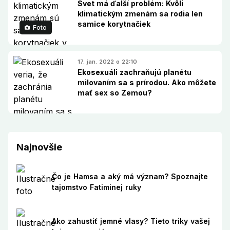
Svet má ďalší problém: Kvôli
klimatickým zmenám sa rodia len
samice korytnačiek
Foto
17. jan. 2022 o 22:10
Ekosexuáli zachraňujú planétu
milovaním sa s prírodou. Ako môžete
mať sex so Zemou?
Najnovšie
Čo je Hamsa a aký má význam? Spoznajte
tajomstvo Fatiminej ruky
Ako zahustiť jemné vlasy? Tieto triky vašej