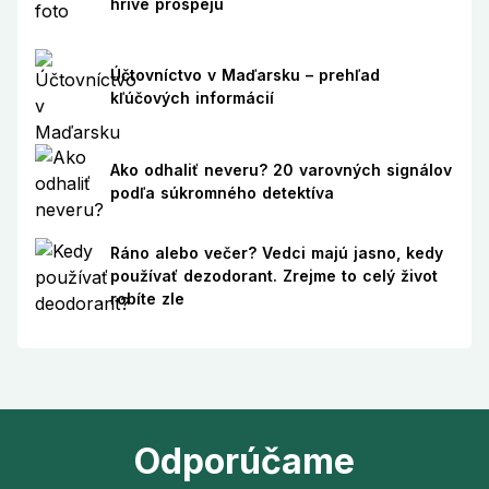
hrive prospejú
Účtovníctvo v Maďarsku – prehľad
kľúčových informácií
Ako odhaliť neveru? 20 varovných signálov
podľa súkromného detektíva
Ráno alebo večer? Vedci majú jasno, kedy
používať dezodorant. Zrejme to celý život
robíte zle
Odporúčame