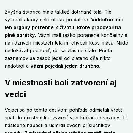
Zvyšná štvorica mala taktiež dotrhané telá. Tie
vyzerali akoby čelili útoku predátora.
Viditeľné boli
len orgány potrebné k životu, ktoré pracovali na
plné obrátky.
Väzni mali ťažko poranené končatiny a
na rôznych miestach tela im chýbali kusy mäsa. Nikto
nedokázal pochopiť, čo sa vlastne stalo. Podľa
záznamov sa zásob jedál od piateho dňa nikto
nedotkol a
väzni pojedali jeden druhého.
V miestnosti boli zatvorení aj
vedci
Vojaci sa po tomto desivom pohľade odmietali vrátiť
späť do miestnosti a vyviesť von kričiacich väzňov. Tí
následne napadli a usmrtili dvoch príslušníkov