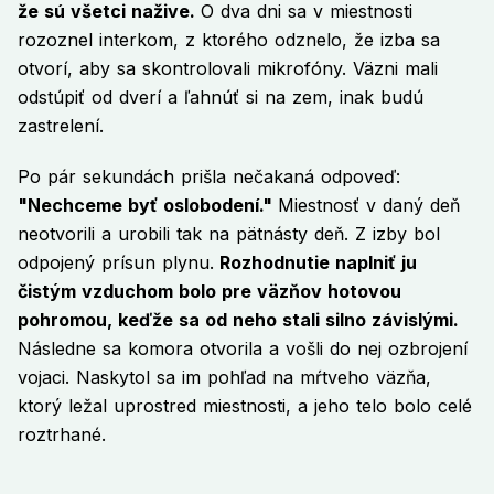
že sú všetci nažive.
O dva dni sa v miestnosti
rozoznel interkom, z ktorého odznelo, že izba sa
otvorí, aby sa skontrolovali mikrofóny. Väzni mali
odstúpiť od dverí a ľahnúť si na zem, inak budú
zastrelení.
Po pár sekundách prišla nečakaná odpoveď:
"Nechceme byť oslobodení."
Miestnosť v daný deň
neotvorili a urobili tak na pätnásty deň. Z izby bol
odpojený prísun plynu.
Rozhodnutie naplniť ju
čistým vzduchom bolo pre väzňov hotovou
pohromou, keďže sa od neho stali silno závislými.
Následne sa komora otvorila a vošli do nej ozbrojení
vojaci. Naskytol sa im pohľad na mŕtveho väzňa,
ktorý ležal uprostred miestnosti, a jeho telo bolo celé
roztrhané.