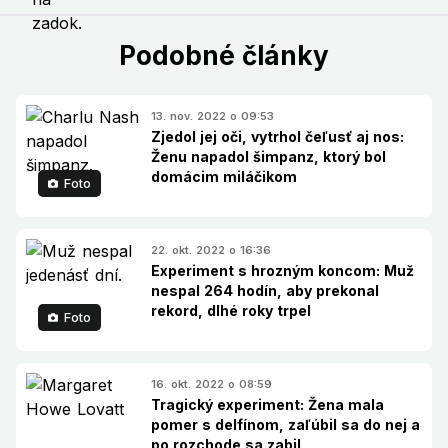
Podobné články
13. nov. 2022 o 09:53
Zjedol jej oči, vytrhol čeľusť aj nos:
Ženu napadol šimpanz, ktorý bol
domácim miláčikom
Foto
22. okt. 2022 o 16:36
Experiment s hrozným koncom: Muž
nespal 264 hodín, aby prekonal
rekord, dlhé roky trpel
Foto
16. okt. 2022 o 08:59
Tragický experiment: Žena mala
pomer s delfínom, zaľúbil sa do nej a
po rozchode sa zabil