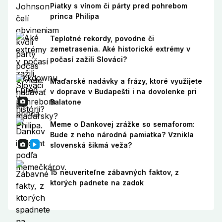
Piatky s vínom či párty pred pohrebom
princa Philipa
Teplotné rekordy, povodne či
zemetrasenia. Aké historické extrémy v
počasí zažili Slováci?
Maďarské nadávky a frázy, ktoré využijete
v doprave v Budapešti i na dovolenke pri
Balatone
Meme o Dankovej zrážke so semaforom:
Bude z neho národná pamiatka? Vznikla
slovenská šikmá veža?
15 neuveriteľne zábavných faktov, z
ktorých padnete na zadok