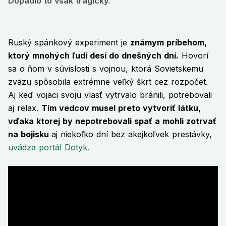
Dopadlo to však tragicky.
Ruský spánkový experiment je
známym príbehom,
ktorý mnohých ľudí desí do dnešných dní.
Hovorí
sa o ňom v súvislosti s vojnou, ktorá Sovietskemu
zväzu spôsobila extrémne veľký škrt cez rozpočet.
Aj keď vojaci svoju vlasť vytrvalo bránili, potrebovali
aj relax.
Tím vedcov musel preto vytvoriť látku,
vďaka ktorej by nepotrebovali spať a mohli zotrvať
na bojisku
aj niekoľko dní bez akejkoľvek prestávky,
uvádza portál Dotyk.