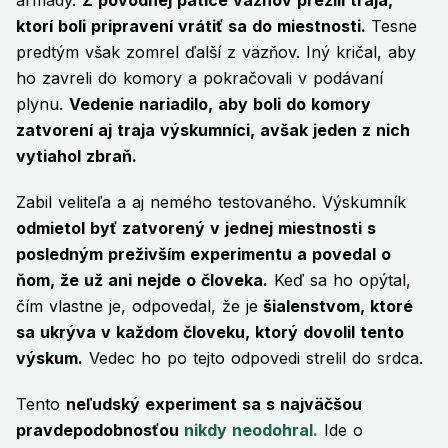
armády.
Z pôvodnej pätice väzňov prežili traja,
ktorí boli pripravení vrátiť sa do miestnosti.
Tesne
predtým však zomrel ďalší z väzňov. Iný kričal, aby
ho zavreli do komory a pokračovali v podávaní
plynu.
Vedenie nariadilo, aby boli do komory
zatvorení aj traja výskumníci, avšak jeden z nich
vytiahol zbraň.
Zabil veliteľa a aj nemého testovaného. Výskumník
odmietol byť zatvorený v jednej miestnosti s
posledným preživším experimentu a povedal o
ňom, že už ani nejde o človeka.
Keď sa ho opýtal,
čím vlastne je, odpovedal, že je
šialenstvom, ktoré
sa ukrýva v každom človeku, ktorý dovolil tento
výskum.
Vedec ho po tejto odpovedi strelil do srdca.
Tento
neľudský experiment sa s najväčšou
pravdepodobnosťou
nikdy neodohral.
Ide o