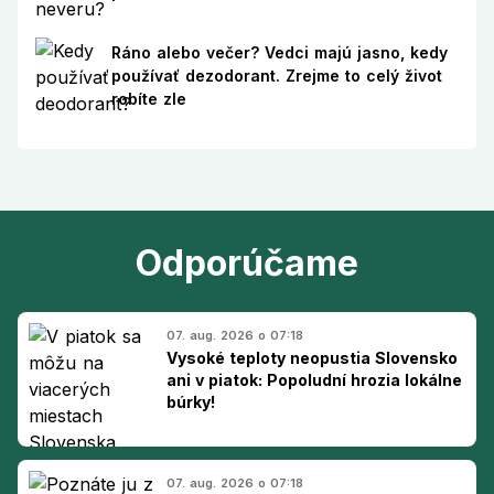
Ráno alebo večer? Vedci majú jasno, kedy
používať dezodorant. Zrejme to celý život
robíte zle
Odporúčame
07. aug. 2026 o 07:18
Vysoké teploty neopustia Slovensko
ani v piatok: Popoludní hrozia lokálne
búrky!
07. aug. 2026 o 07:18