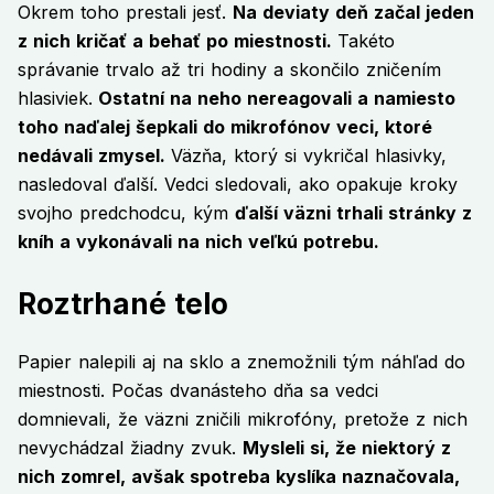
Okrem toho prestali jesť.
Na deviaty deň začal jeden
z nich kričať a behať po miestnosti.
Takéto
správanie trvalo až tri hodiny a skončilo zničením
hlasiviek.
Ostatní na neho nereagovali a namiesto
toho naďalej šepkali do mikrofónov veci, ktoré
nedávali zmysel.
Väzňa, ktorý si vykričal hlasivky,
nasledoval ďalší. Vedci sledovali, ako opakuje kroky
svojho predchodcu, kým
ďalší väzni trhali stránky z
kníh a vykonávali na nich veľkú potrebu.
Roztrhané telo
Papier nalepili aj na sklo a znemožnili tým náhľad do
miestnosti. Počas dvanásteho dňa sa vedci
domnievali, že väzni zničili mikrofóny, pretože z nich
nevychádzal žiadny zvuk.
Mysleli si, že niektorý z
nich zomrel, avšak spotreba kyslíka naznačovala,