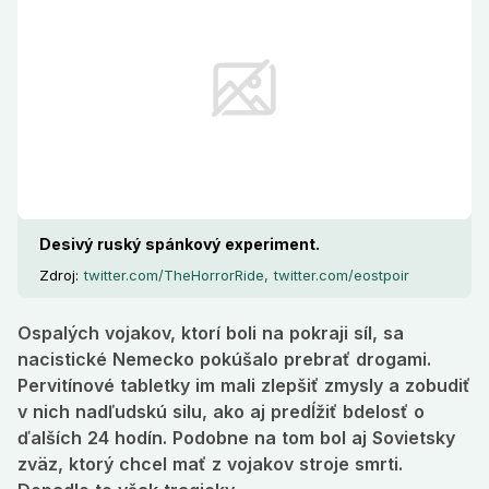
zväz, ktorý chcel mať z vojakov stroje smrti. Dopadlo
to však tragicky.
Desivý ruský spánkový experiment.
Zdroj:
twitter.com/TheHorrorRide, twitter.com/eostpoir
Ospalých vojakov, ktorí boli na pokraji síl, sa
nacistické Nemecko pokúšalo prebrať drogami.
Pervitínové tabletky im mali zlepšiť zmysly a zobudiť
v nich nadľudskú silu, ako aj predĺžiť bdelosť o
ďalších 24 hodín. Podobne na tom bol aj Sovietsky
zväz, ktorý chcel mať z vojakov stroje smrti.