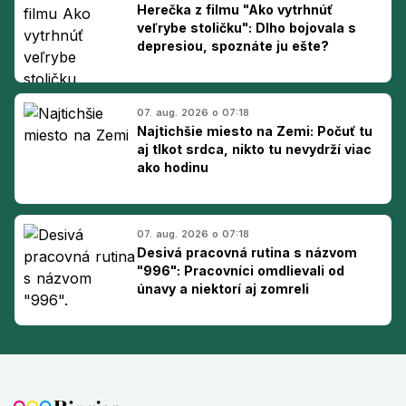
Herečka z filmu "Ako vytrhnúť
veľrybe stoličku": Dlho bojovala s
depresiou, spoznáte ju ešte?
07. aug. 2026 o 07:18
Najtichšie miesto na Zemi: Počuť tu
aj tlkot srdca, nikto tu nevydrží viac
ako hodinu
07. aug. 2026 o 07:18
Desivá pracovná rutina s názvom
"996": Pracovníci omdlievali od
únavy a niektorí aj zomreli