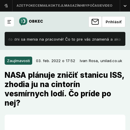
Prihlásiť
Tieto dni sa menia na pracovné! Čo to pre vás znamená a ako je to s 
03. feb. 2022 o 17:52
Zaujímavosti
Zaujímavosti
03. feb. 2022 o 17:52
Ivan Rosa,
unilad.co.uk
NASA plánuje zničiť stanicu ISS,
NASA plánuje zničiť stanicu ISS,
zhodia ju na cintorín vesmírnych
zhodia ju na cintorín
lodí. Čo príde po nej?
vesmírnych lodí. Čo príde po
NASA oznámila plány na zničenie Medzinárodnej
nej?
vesmírnej stanice (ISS). Predpokladajú, že jej činnosť
bude ukončená do roku 2030. Zhodia ju na obvyklé
miesto pre vesmírne trosky.