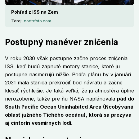
Pohľad z ISS na Zem
Zdroj:
northfoto.com
Postupný manéver zničenia
V roku 2030 však postupne začne proces zničenia
ISS, keď budú zapnuté motory stanice, ktoré ju
postupne nasmerujú nižšie. Podľa plánu by v januári
2031 mala stanica prekročiť bod návratu a začne
klesať rýchlejšie. Je taká veľká, že ju atmosféra úplne
nerozoberie, takže pre ňu NASA naplánovala
pád do
South Pacific Ocean Uninhabited Area (Neobývaná
oblasť južného Tichého oceánu), ktorá sa prezýva
aj cintorín vesmírnych lodí.