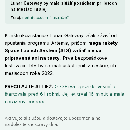
Lunar Gateway by mala slúžiť posádkam pri letoch
na Mesiac i ďalej.
Zdroj:
northfoto.com (ilustračné)
Konštrukcia stanice Lunar Gateway však závisí od
spustenia programu Artemis, pričom
mega rakety
Space Launch System (SLS) zatiaľ nie sú
pripravené ani na testy.
Prvé bezposádkové
testovacie lety by sa mali uskutočniť v neskorších
mesiacoch roka 2022.
PREČÍTAJTE SI TIEŽ:
>>>Prvá opica do vesmíru
štartovala pred 61 rokmi. Jej let trval 16 minút a mala
narazený nos<<<
Aktivujte si službu a dostávajte upozornenia na
najdôležitejšie správy dňa.