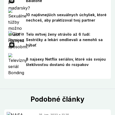
Balatone
10 najdivnejších sexuálnych úchyliek, ktoré
nechceš, aby praktizoval tvoj partner
Telo mŕtvej ženy otrávilo až 6 ľudí:
Sestričky a lekári omdlievali a nemohli sa
hýbať
8 najsexy Netflix seriálov, ktoré vás svojou
šteklivosťou dostanú do rozpakov
Podobné články
25. jan. 2022 o 12:25