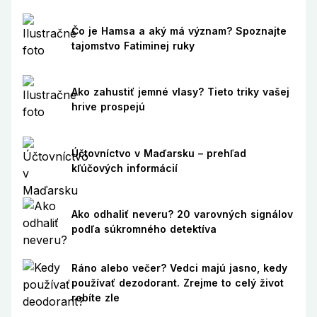
Čo je Hamsa a aký má význam? Spoznajte
tajomstvo Fatiminej ruky
Ako zahustiť jemné vlasy? Tieto triky vašej
hrive prospejú
Účtovníctvo v Maďarsku – prehľad
kľúčových informácií
Ako odhaliť neveru? 20 varovných signálov
podľa súkromného detektíva
Ráno alebo večer? Vedci majú jasno, kedy
používať dezodorant. Zrejme to celý život
robíte zle