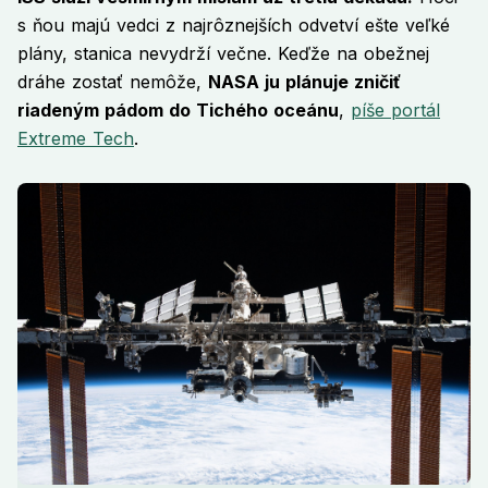
s ňou majú vedci z najrôznejších odvetví ešte veľké
plány, stanica nevydrží večne. Keďže na obežnej
dráhe zostať nemôže,
NASA ju plánuje zničiť
riadeným pádom do Tichého oceánu
,
píše portál
Extreme Tech
.