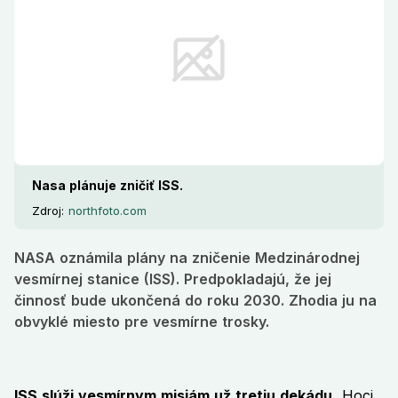
Nasa plánuje zničiť ISS.
Zdroj:
northfoto.com
NASA oznámila plány na zničenie Medzinárodnej
vesmírnej stanice (ISS). Predpokladajú, že jej
činnosť bude ukončená do roku 2030. Zhodia ju na
obvyklé miesto pre vesmírne trosky.
ISS slúži vesmírnym misiám už tretiu dekádu.
Hoci