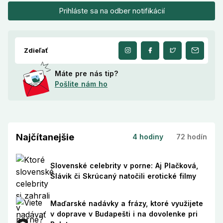
Prihláste sa na odber notifikácií
Zdieľať
Máte pre nás tip?
Pošlite nám ho
Najčítanejšie
4 hodiny
72 hodín
Slovenské celebrity v porne: Aj Plačková,
Slávik či Skrúcaný natočili erotické filmy
Maďarské nadávky a frázy, ktoré využijete
v doprave v Budapešti i na dovolenke pri