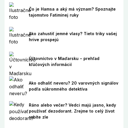
Čo je Hamsa a aký má význam? Spoznajte
tajomstvo Fatiminej ruky
Ako zahustiť jemné vlasy? Tieto triky vašej
hrive prospejú
Účtovníctvo v Maďarsku – prehľad
kľúčových informácií
Ako odhaliť neveru? 20 varovných signálov
podľa súkromného detektíva
Ráno alebo večer? Vedci majú jasno, kedy
používať dezodorant. Zrejme to celý život
robíte zle