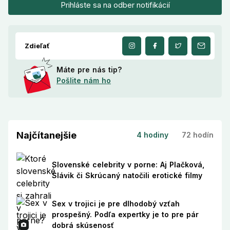
Prihláste sa na odber notifikácií
Zdieľať
Máte pre nás tip?
Pošlite nám ho
Najčítanejšie
4 hodiny
72 hodín
Slovenské celebrity v porne: Aj Plačková,
Slávik či Skrúcaný natočili erotické filmy
Sex v trojici je pre dlhodobý vzťah
prospešný. Podľa expertky je to pre pár
dobrá skúsenosť