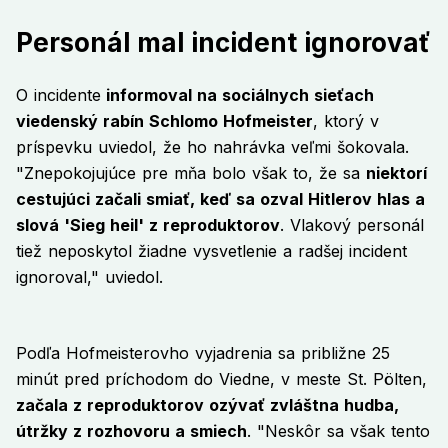
Personál mal incident ignorovať
O incidente
informoval na sociálnych sieťach
viedenský rabín Schlomo Hofmeister
, ktorý v
príspevku uviedol, že ho nahrávka veľmi šokovala.
"Znepokojujúce pre mňa bolo však to, že sa
niektorí
cestujúci začali smiať, keď sa ozval Hitlerov hlas a
slová 'Sieg heil' z reproduktorov
. Vlakový personál
tiež neposkytol žiadne vysvetlenie a radšej incident
ignoroval," uviedol.
Podľa Hofmeisterovho vyjadrenia sa približne 25
minút pred príchodom do Viedne, v meste St. Pölten,
začala z reproduktorov ozývať zvláštna hudba,
útržky z rozhovoru a smiech
. "Neskôr sa však tento