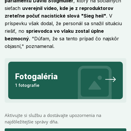
parlamentu David Stögmüller
, ktorý na sociálnych
sieťach
uverejnil video, kde je z reproduktorov
zreteľne počuť nacistické slová "Sieg heil"
. V
príspevku však dodal, že personál sa snažil situáciu
riešiť, no
sprievodca vo vlaku zostal úplne
bezmocný
. "Dúfam, že sa tento prípad čo najskôr
objasní," poznamenal.
Fotogaléria
1 fotografie
Aktivujte si službu a dostávajte upozornenia na
najdôležitejšie správy dňa.