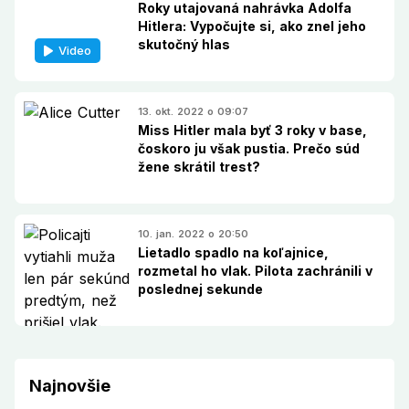
Roky utajovaná nahrávka Adolfa
Hitlera: Vypočujte si, ako znel jeho
skutočný hlas
Video
13. okt. 2022 o 09:07
Miss Hitler mala byť 3 roky v base,
čoskoro ju však pustia. Prečo súd
žene skrátil trest?
10. jan. 2022 o 20:50
Lietadlo spadlo na koľajnice,
rozmetal ho vlak. Pilota zachránili v
poslednej sekunde
Najnovšie