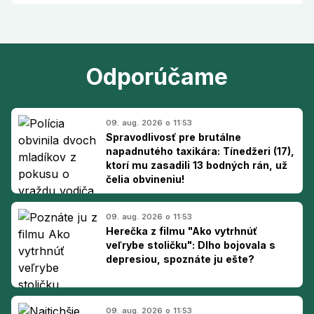
Odporúčame
09. aug. 2026 o 11:53
Spravodlivosť pre brutálne
napadnutého taxikára: Tínedžeri (17),
ktorí mu zasadili 13 bodných rán, už
čelia obvineniu!
09. aug. 2026 o 11:53
Herečka z filmu "Ako vytrhnúť
veľrybe stoličku": Dlho bojovala s
depresiou, spoznáte ju ešte?
09. aug. 2026 o 11:53