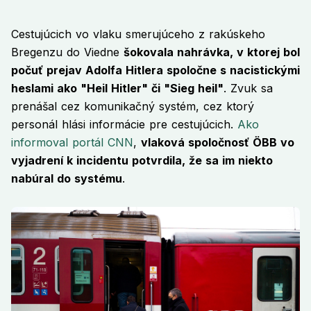
Cestujúcich vo vlaku smerujúceho z rakúskeho
Bregenzu do Viedne
šokovala nahrávka, v ktorej bol
počuť prejav Adolfa Hitlera spoločne s nacistickými
heslami ako "Heil Hitler" či "Sieg heil"
. Zvuk sa
prenášal cez komunikačný systém, cez ktorý
personál hlási informácie pre cestujúcich.
Ako
informoval portál CNN
,
vlaková spoločnosť ÖBB vo
vyjadrení k incidentu potvrdila, že sa im niekto
nabúral do systému
.